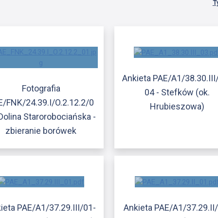
T
Ankieta PAE/A1/38.30.III
Fotografia
04 - Stefków (ok.
E/FNK/24.39.I/O.2.12.2/0
Hrubieszowa)
 Dolina Starorobociańska -
zbieranie borówek
ieta PAE/A1/37.29.III/01-
Ankieta PAE/A1/37.29.II