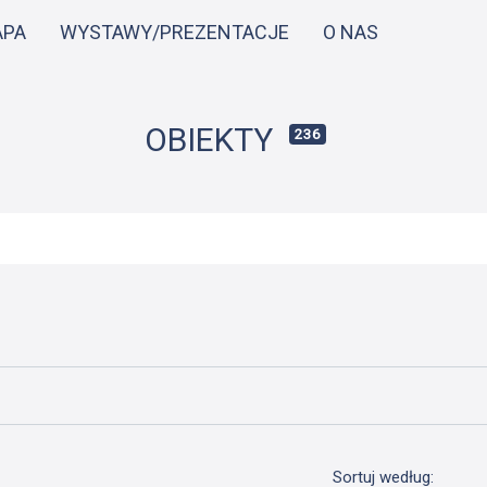
Przejdź
APA
WYSTAWY/PREZENTACJE
O NAS
do
treści
OBIEKTY
236
Sortuj według: