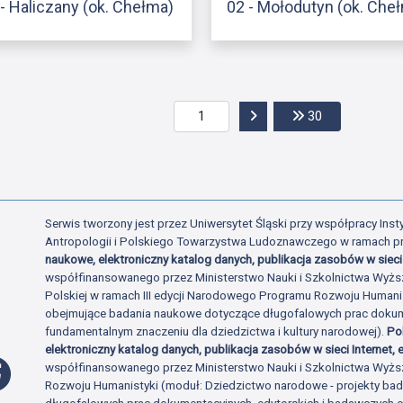
- Haliczany (ok. Chełma)
02 - Mołodutyn (ok. Che
Przejdź do następnej str
Przejdź do os
30
Serwis tworzony jest przez Uniwersytet Śląski przy współpracy Insty
Antropologii i Polskiego Towarzystwa Ludoznawczego w ramach p
naukowe, elektroniczny katalog danych, publikacja zasobów w sieci 
współfinansowanego przez Ministerstwo Nauki i Szkolnictwa Wyżs
Polskiej w ramach III edycji Narodowego Programu Rozwoju Human
obejmujące badania naukowe dotyczące długofalowych prac dokume
fundamentalnym znaczeniu dla dziedzictwa i kultury narodowej).
Po
elektroniczny katalog danych, publikacja zasobów w sieci Internet, e
Profil Facebook
współfinansowanego przez Ministerstwo Nauki i Szkolnictwa Wyżs
Rozwoju Humanistyki (moduł: Dziedzictwo narodowe - projekty b
długofalowych prac dokumentacyjnych, edytorskich i badawczych o 