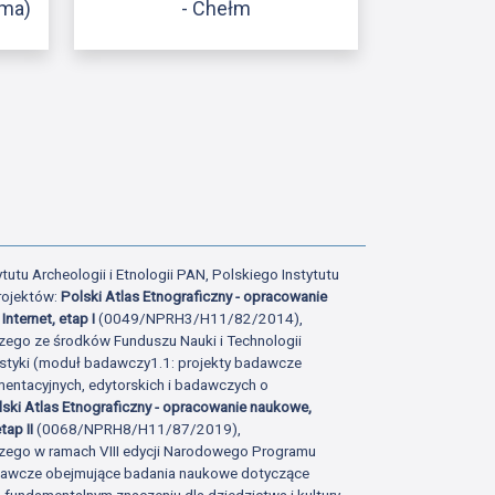
łma)
- Chełm
ony
tatniej strony
tutu Archeologii i Etnologii PAN, Polskiego Instytutu
rojektów:
Polski Atlas Etnograficzny - opracowanie
Internet, etap I
(0049/NPRH3/H11/82/2014),
zego ze środków Funduszu Nauki i Technologii
istyki (moduł badawczy1.1: projekty badawcze
ntacyjnych, edytorskich i badawczych o
lski Atlas Etnograficzny - opracowanie naukowe,
tap II
(0068/NPRH8/H11/87/2019),
zego w ramach VIII edycji Narodowego Programu
adawcze obejmujące badania naukowe dotyczące
fundamentalnym znaczeniu dla dziedzictwa i kultury