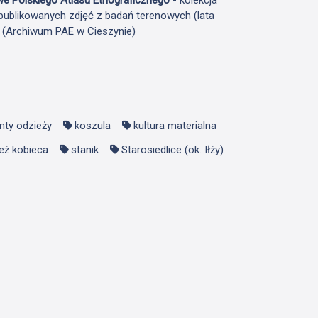
publikowanych zdjęć z badań terenowych (lata
F (Archiwum PAE w Cieszynie)
nty odzieży
koszula
kultura materialna
eż kobieca
stanik
Starosiedlice (ok. Iłży)