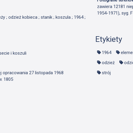
zawiera 12181 nie
1954-1971), syg. 
ży ; odzież kobieca ; stanik ; koszula ; 1964 ;
Etykiety
1964
eleme
ecie i koszuli
odzież
odzi
ej opracowania 27 listopada 1968
strój
w. 1805