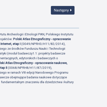
Następny
tutu Archeologii i Etnologii PAN, Polskiego Instytutu
rojektów:
Polski Atlas Etnograficzny - opracowanie
Internet, etap I
(0049/NPRH3/H11/82/2014),
zego ze środków Funduszu Nauki i Technologii
istyki (moduł badawczy1.1: projekty badawcze
ntacyjnych, edytorskich i badawczych o
lski Atlas Etnograficzny - opracowanie naukowe,
tap II
(0068/NPRH8/H11/87/2019),
zego w ramach VIII edycji Narodowego Programu
adawcze obejmujące badania naukowe dotyczące
fundamentalnym znaczeniu dla dziedzictwa i kultury