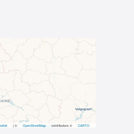
eaflet
| ©
OpenStreetMap
contributors ©
CARTO