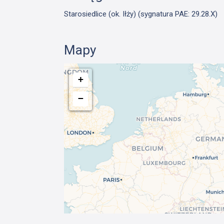
Starosiedlice (ok. Iłży) (sygnatura PAE: 29.28.X)
Mapy
+
−