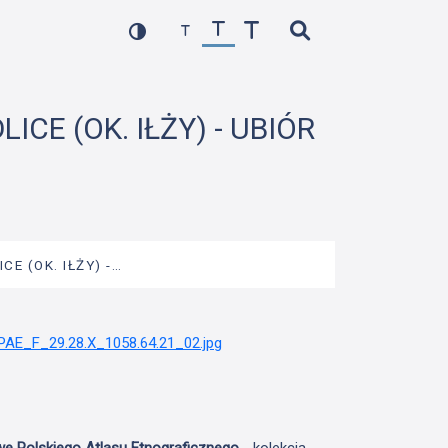
ICE (OK. IŁŻY) - UBIÓR
CE (OK. IŁŻY) -…
we Polskiego Atlasu Etnograficznego
- kolekcja