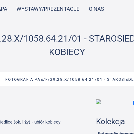
Przejdź
APA
WYSTAWY/PREZENTACJE
O NAS
do
treści
8.X/1058.64.21/01 - STAROSIEDL
KOBIECY
→
FOTOGRAFIA PAE/F/29.28.X/1058.64.21/01 - STAROSIEDLI
Kolekcja
dlice (ok. Iłży) - ubiór kobiecy
Fotografie tereno