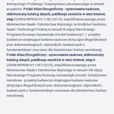
Antropologii i Polskiego Towarzystwa Ludoznawczego w ramach
projektów:
Polski Atlas Etnograficzny - opracowanie naukowe,
elektroniczny katalog danych, publikacja zasobów w sieci Internet,
etap I
(0049/NPRH3/H11/82/2014), współfinansowanego przez
Ministerstwo Nauki i Szkolnictwa Wyższego ze środków Funduszu
Nauki i Technologii Polskiej w ramach III edycji Narodowego
Programu Rozwoju Humanistyki (moduł badawczy1.1: projekty
badawcze obejmujące badania naukowe dotyczące długofalowych
prac dokumentacyjnych, edytorskich i badawczych o
fundamentalnym znaczeniu dla dziedzictwa i kultury narodowej).
Polski Atlas Etnograficzny - opracowanie naukowe, elektroniczny
katalog danych, publikacja zasobów w sieci Internet, etap II
(0068/NPRH8/H11/87/2019), współfinansowanego przez
Ministerstwo Nauki i Szkolnictwa Wyższego w ramach VIII edycji
Narodowego Programu Rozwoju Humanistyki (moduł: Dziedzictwo
narodowe - projekty badawcze obejmujące badania naukowe
dotyczące długofalowych prac dokumentacyjnych, edytorskich i
badawczych o fundamentalnym znaczeniu dla dziedzictwa i kultury
narodowej).