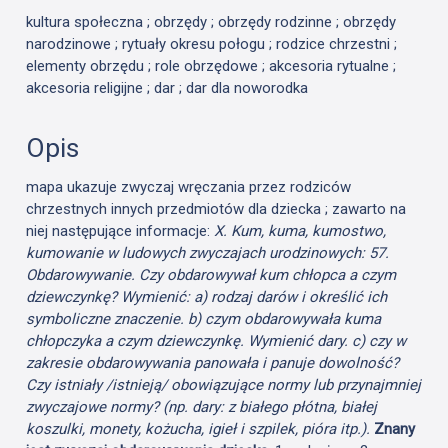
kultura społeczna ; obrzędy ; obrzędy rodzinne ; obrzędy
narodzinowe ; rytuały okresu połogu ; rodzice chrzestni ;
elementy obrzędu ; role obrzędowe ; akcesoria rytualne ;
akcesoria religijne ; dar ; dar dla noworodka
Opis
mapa ukazuje zwyczaj wręczania przez rodziców
chrzestnych innych przedmiotów dla dziecka ; zawarto na
niej następujące informacje:
X. Kum, kuma, kumostwo,
kumowanie w ludowych zwyczajach urodzinowych: 57.
Obdarowywanie. Czy obdarowywał kum chłopca a czym
dziewczynkę? Wymienić: a) rodzaj darów i określić ich
symboliczne znaczenie. b) czym obdarowywała kuma
chłopczyka a czym dziewczynkę. Wymienić dary. c) czy w
zakresie obdarowywania panowała i panuje dowolność?
Czy istniały /istnieją/ obowiązujące normy lub przynajmniej
zwyczajowe normy? (np. dary: z białego płótna, białej
koszulki, monety, kożucha, igieł i szpilek, pióra itp.).
Znany