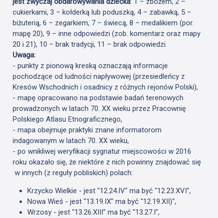
jest zwyczaj obdarowywania dziecka
: 1 – zbożem, 2 –
cukierkami, 3 – kołderką lub poduszką, 4 – zabawką, 5 –
biżuterią, 6 – zegarkiem, 7 – świecą, 8 – medalikiem (por.
mapę 20), 9 – inne odpowiedzi (zob. komentarz oraz mapy
20 i 21), 10 – brak tradycji, 11 – brak odpowiedzi.
Uwaga:
- punkty z pionową kreską oznaczają informacje
pochodzące od ludności napływowej (przesiedleńcy z
Kresów Wschodnich i osadnicy z różnych rejonów Polski),
- mapę opracowano na podstawie badań terenowych
prowadzonych w latach 70. XX wieku przez Pracownię
Polskiego Atlasu Etnograficznego,
- mapa obejmuje praktyki znane informatorom
indagowanym w latach 70. XX wieku,
- po wnikliwej weryfikacji sygnatur miejscowości w 2016
roku okazało się, że niektóre z nich powinny znajdować się
w innych (z reguły pobliskich) polach:
Krzycko Wielkie - jest "12.24.IV" ma być "12.23.XVI",
Nowa Wieś - jest "13.19.IX" ma być "12.19.XII)",
Wrzosy - jest "13.26.XIII" ma być "13.27.I",