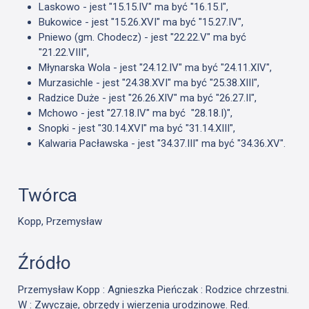
Laskowo - jest "15.15.IV" ma być "16.15.I",
Bukowice - jest "15.26.XVI" ma być "15.27.IV",
Pniewo (gm. Chodecz) - jest "22.22.V" ma być
"21.22.VIII",
Młynarska Wola - jest "24.12.IV" ma być "24.11.XIV",
Murzasichle - jest "24.38.XVI" ma być "25.38.XIII",
Radzice Duże - jest "26.26.XIV" ma być "26.27.II",
Mchowo - jest "27.18.IV" ma być "28.18.I)",
Snopki - jest "30.14.XVI" ma być "31.14.XIII",
Kalwaria Pacławska - jest "34.37.III" ma być "34.36.XV".
Twórca
Kopp, Przemysław
Źródło
Przemysław Kopp : Agnieszka Pieńczak : Rodzice chrzestni.
W : Zwyczaje, obrzędy i wierzenia urodzinowe. Red.