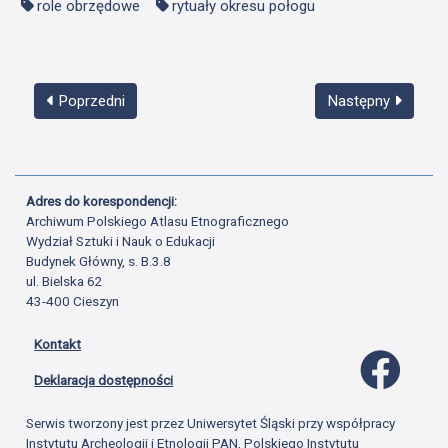
role obrzędowe
rytuały okresu połogu
Poprzedni
Następny
Adres do korespondencji:
Archiwum Polskiego Atlasu Etnograficznego
Wydział Sztuki i Nauk o Edukacji
Budynek Główny, s. B.3.8
ul. Bielska 62
43-400 Cieszyn
Kontakt
Profil 
Deklaracja dostępności
Serwis tworzony jest przez Uniwersytet Śląski przy współpracy
Instytutu Archeologii i Etnologii PAN, Polskiego Instytutu