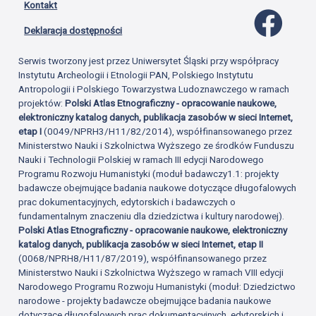
Kontakt
Profil 
Deklaracja dostępności
Serwis tworzony jest przez Uniwersytet Śląski przy współpracy
Instytutu Archeologii i Etnologii PAN, Polskiego Instytutu
Antropologii i Polskiego Towarzystwa Ludoznawczego w ramach
projektów:
Polski Atlas Etnograficzny - opracowanie naukowe,
elektroniczny katalog danych, publikacja zasobów w sieci Internet,
etap I
(0049/NPRH3/H11/82/2014), współfinansowanego przez
Ministerstwo Nauki i Szkolnictwa Wyższego ze środków Funduszu
Nauki i Technologii Polskiej w ramach III edycji Narodowego
Programu Rozwoju Humanistyki (moduł badawczy1.1: projekty
badawcze obejmujące badania naukowe dotyczące długofalowych
prac dokumentacyjnych, edytorskich i badawczych o
fundamentalnym znaczeniu dla dziedzictwa i kultury narodowej).
Polski Atlas Etnograficzny - opracowanie naukowe, elektroniczny
katalog danych, publikacja zasobów w sieci Internet, etap II
(0068/NPRH8/H11/87/2019), współfinansowanego przez
Ministerstwo Nauki i Szkolnictwa Wyższego w ramach VIII edycji
Narodowego Programu Rozwoju Humanistyki (moduł: Dziedzictwo
narodowe - projekty badawcze obejmujące badania naukowe
dotyczące długofalowych prac dokumentacyjnych, edytorskich i