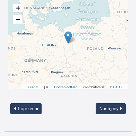
+
−
Leaflet
| ©
OpenStreetMap
contributors ©
CARTO
Poprzedni
Następny