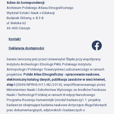
Adres do korespondencji:
Archiwum Polskiego Atlasu Etnograficznego
Wydział Sztuki i Nauk o Edukacji
Budynek Główny, s. B.3.8
ul. Bielska 62
43-400 Cieszyn
Kontakt
Profil 
Deklaracja dostępności
Serwis tworzony jest przez Uniwersytet Śląski przy współpracy
Instytutu Archeologii i Etnologii PAN, Polskiego Instytutu
Antropologii i Polskiego Towarzystwa Ludoznawczego w ramach
projektów:
Polski Atlas Etnograficzny - opracowanie naukowe,
elektroniczny katalog danych, publikacja zasobów w sieci Internet,
etap I
(0049/NPRH3/H11/82/2014), współfinansowanego przez
Ministerstwo Nauki i Szkolnictwa Wyższego ze środków Funduszu
Nauki i Technologii Polskiej w ramach III edycji Narodowego
Programu Rozwoju Humanistyki (moduł badawczy1.1: projekty
badawcze obejmujące badania naukowe dotyczące długofalowych
prac dokumentacyjnych, edytorskich i badawczych o