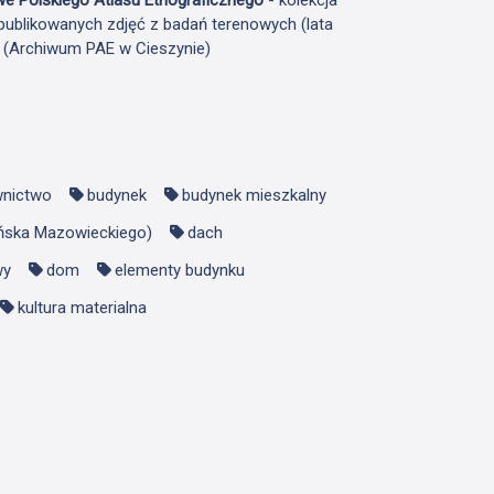
publikowanych zdjęć z badań terenowych (lata
F (Archiwum PAE w Cieszynie)
nictwo
budynek
budynek mieszkalny
ińska Mazowieckiego)
dach
wy
dom
elementy budynku
kultura materialna