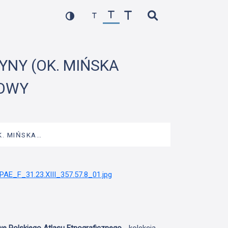
ŻYNY (OK. MIŃSKA
KOWY
K. MIŃSKA…
we Polskiego Atlasu Etnograficznego
- kolekcja