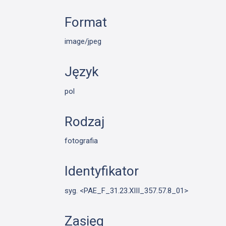
Format
image/jpeg
Język
pol
Rodzaj
fotografia
Identyfikator
syg. <PAE_F_31.23.XIII_357.57.8_01>
Zasięg