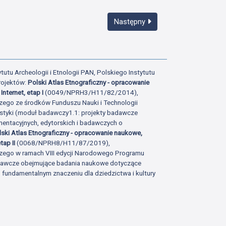
Następny
tutu Archeologii i Etnologii PAN, Polskiego Instytutu
rojektów:
Polski Atlas Etnograficzny - opracowanie
Internet, etap I
(0049/NPRH3/H11/82/2014),
zego ze środków Funduszu Nauki i Technologii
istyki (moduł badawczy1.1: projekty badawcze
ntacyjnych, edytorskich i badawczych o
lski Atlas Etnograficzny - opracowanie naukowe,
tap II
(0068/NPRH8/H11/87/2019),
zego w ramach VIII edycji Narodowego Programu
adawcze obejmujące badania naukowe dotyczące
fundamentalnym znaczeniu dla dziedzictwa i kultury