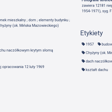
zawiera 12181 nie
1954-1971), syg. 
dynek mieszkalny ; dom ; elementy budynku ;
 Chyżyny (ok. Mińska Mazowieckiego)
Etykiety
1957
budow
dachu naczółkowym krytym słomą
Chyżyny (ok. M
dach naczółko
ej opracowania 12 luty 1969
kształt dachu