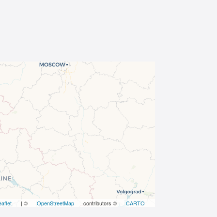
eaflet
| ©
OpenStreetMap
contributors ©
CARTO