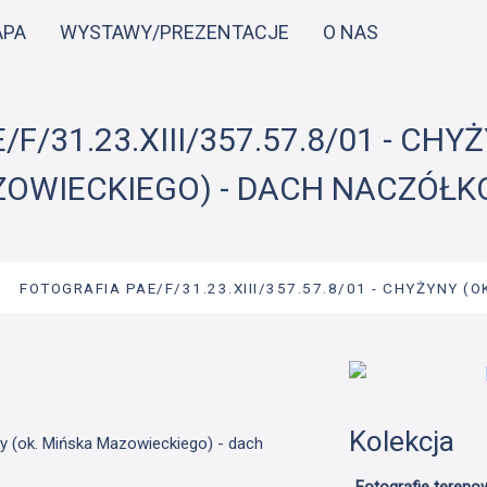
Przejdź
APA
WYSTAWY/PREZENTACJE
O NAS
do
treści
F/31.23.XIII/357.57.8/01 - CHY
OWIECKIEGO) - DACH NACZÓŁ
→
FOTOGRAFIA PAE/F/31.23.XIII/357.57.8/01 - CHYŻYNY (O
Kolekcja
ny (ok. Mińska Mazowieckiego) - dach
Fotografie tereno