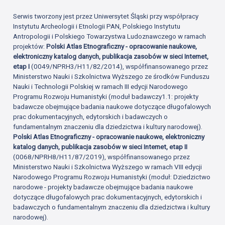
Serwis tworzony jest przez Uniwersytet Śląski przy współpracy
Instytutu Archeologii i Etnologii PAN, Polskiego Instytutu
Antropologii i Polskiego Towarzystwa Ludoznawczego w ramach
projektów:
Polski Atlas Etnograficzny - opracowanie naukowe,
elektroniczny katalog danych, publikacja zasobów w sieci Internet,
etap I
(0049/NPRH3/H11/82/2014), współfinansowanego przez
Ministerstwo Nauki i Szkolnictwa Wyższego ze środków Funduszu
Nauki i Technologii Polskiej w ramach III edycji Narodowego
Programu Rozwoju Humanistyki (moduł badawczy1.1: projekty
badawcze obejmujące badania naukowe dotyczące długofalowych
prac dokumentacyjnych, edytorskich i badawczych o
fundamentalnym znaczeniu dla dziedzictwa i kultury narodowej).
Polski Atlas Etnograficzny - opracowanie naukowe, elektroniczny
katalog danych, publikacja zasobów w sieci Internet, etap II
(0068/NPRH8/H11/87/2019), współfinansowanego przez
Ministerstwo Nauki i Szkolnictwa Wyższego w ramach VIII edycji
Narodowego Programu Rozwoju Humanistyki (moduł: Dziedzictwo
narodowe - projekty badawcze obejmujące badania naukowe
dotyczące długofalowych prac dokumentacyjnych, edytorskich i
badawczych o fundamentalnym znaczeniu dla dziedzictwa i kultury
narodowej).