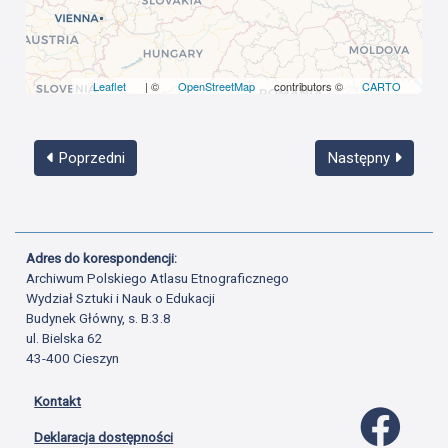
Leaflet
| ©
OpenStreetMap
contributors ©
CARTO
Poprzedni
Następny
Adres do korespondencji:
Archiwum Polskiego Atlasu Etnograficznego
Wydział Sztuki i Nauk o Edukacji
Budynek Główny, s. B.3.8
ul. Bielska 62
43-400 Cieszyn
Kontakt
Profil 
Deklaracja dostępności