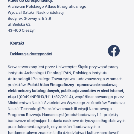
Adres do korespondencji:
Archiwum Polskiego Atlasu Etnograficznego
Wydział Sztuki i Nauk o Edukacji
Budynek Główny, s. B.3.8
ul. Bielska 62
43-400 Cieszyn
Kontakt
Profil 
Deklaracja dostępności
Serwis tworzony jest przez Uniwersytet Śląski przy współpracy
Instytutu Archeologii i Etnologii PAN, Polskiego Instytutu
Antropologii i Polskiego Towarzystwa Ludoznawczego w ramach
projektów:
Polski Atlas Etnograficzny - opracowanie naukowe,
elektroniczny katalog danych, publikacja zasobów w sieci Internet,
etap I
(0049/NPRH3/H11/82/2014), współfinansowanego przez
Ministerstwo Nauki i Szkolnictwa Wyższego ze środków Funduszu
Nauki i Technologii Polskiej w ramach III edycji Narodowego
Programu Rozwoju Humanistyki (moduł badawczy1.1: projekty
badawcze obejmujące badania naukowe dotyczące długofalowych
prac dokumentacyjnych, edytorskich i badawczych o
fundamentalnym znaczeniu dla dziedzictwa i kultury narodowej).