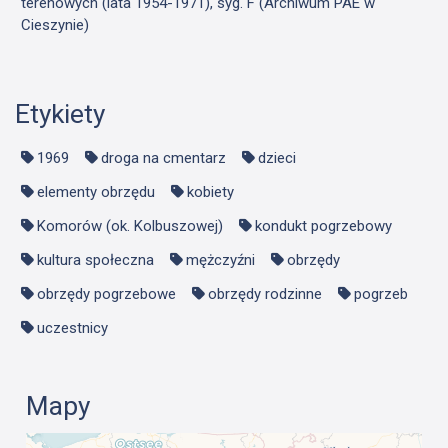
terenowych (lata 1954-1971), syg. F (Archiwum PAE w
Cieszynie)
Etykiety
1969
droga na cmentarz
dzieci
elementy obrzędu
kobiety
Komorów (ok. Kolbuszowej)
kondukt pogrzebowy
kultura społeczna
mężczyźni
obrzędy
obrzędy pogrzebowe
obrzędy rodzinne
pogrzeb
uczestnicy
Mapy