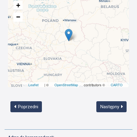
+
−
Leaflet
| ©
OpenStreetMap
contributors ©
CARTO
Poprzedni
Następny