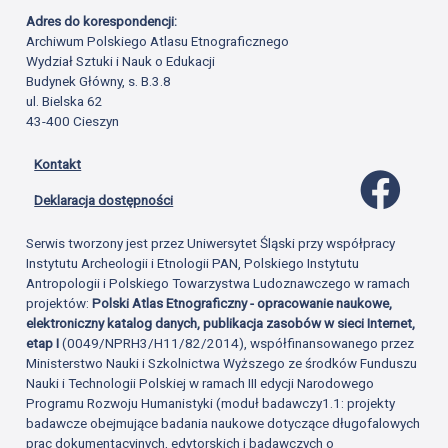
Adres do korespondencji:
Archiwum Polskiego Atlasu Etnograficznego
Wydział Sztuki i Nauk o Edukacji
Budynek Główny, s. B.3.8
ul. Bielska 62
43-400 Cieszyn
Kontakt
Profil 
Deklaracja dostępności
Serwis tworzony jest przez Uniwersytet Śląski przy współpracy
Instytutu Archeologii i Etnologii PAN, Polskiego Instytutu
Antropologii i Polskiego Towarzystwa Ludoznawczego w ramach
projektów:
Polski Atlas Etnograficzny - opracowanie naukowe,
elektroniczny katalog danych, publikacja zasobów w sieci Internet,
etap I
(0049/NPRH3/H11/82/2014), współfinansowanego przez
Ministerstwo Nauki i Szkolnictwa Wyższego ze środków Funduszu
Nauki i Technologii Polskiej w ramach III edycji Narodowego
Programu Rozwoju Humanistyki (moduł badawczy1.1: projekty
badawcze obejmujące badania naukowe dotyczące długofalowych
prac dokumentacyjnych, edytorskich i badawczych o