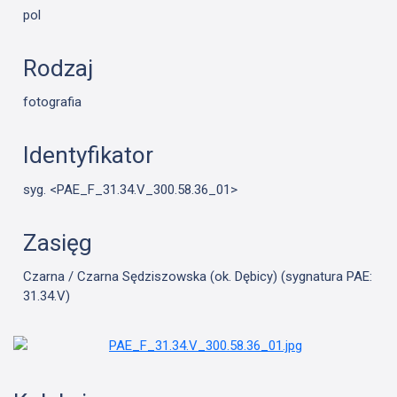
pol
Rodzaj
fotografia
Identyfikator
syg. <PAE_F_31.34.V_300.58.36_01>
Zasięg
Czarna / Czarna Sędziszowska (ok. Dębicy) (sygnatura PAE:
31.34.V)