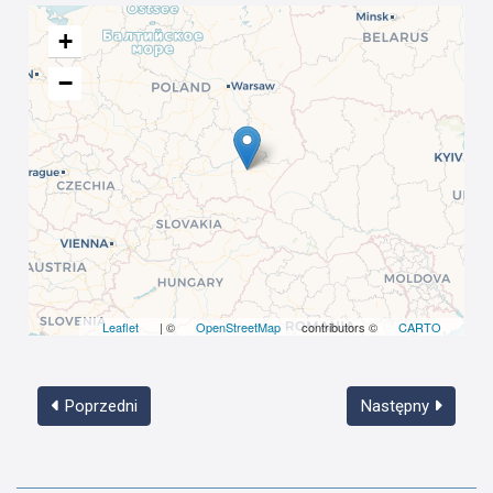
+
−
Leaflet
| ©
OpenStreetMap
contributors ©
CARTO
Poprzedni
Następny