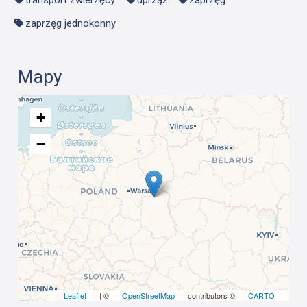
transport zwierzęcy
uprząż
zaprzęg
zaprzęg jednokonny
Mapy
+
−
Leaflet
| ©
OpenStreetMap
contributors ©
CARTO