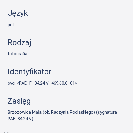
Język
pol
Rodzaj
fotografia
Identyfikator
syg. <PAE_F_34.24.V_469.60.6_01>
Zasięg
Brzozowica Mała (ok. Radzynia Podlaskiego) (sygnatura
PAE: 34.24.V)