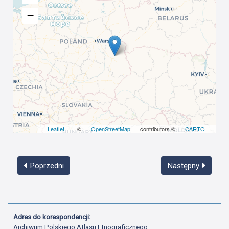
−
Leaflet
| ©
OpenStreetMap
contributors ©
CARTO
Poprzedni
Następny
Adres do korespondencji:
Archiwum Polskiego Atlasu Etnograficznego