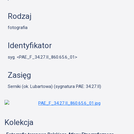
Rodzaj
fotografia
Identyfikator
syg. <PAE_F_34.27.II_860.65.6_01>
Zasięg
Serniki (ok. Lubartowa) (sygnatura PAE: 34.27.II)
Kolekcja