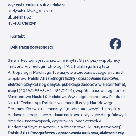
Wydział Sztuki i Nauk o Edukacji
Budynek Główny, s. B.3.8
ul. Bielska 62
43-400 Cieszyn
Kontakt
Profil 
Deklaracja dostępności
Serwis tworzony jest przez Uniwersytet Śląski przy współpracy
Instytutu Archeologii i Etnologii PAN, Polskiego Instytutu
Antropologii i Polskiego Towarzystwa Ludoznawczego w ramach
projektów:
Polski Atlas Etnograficzny - opracowanie naukowe,
elektroniczny katalog danych, publikacja zasobów w sieci Internet,
etap I
(0049/NPRH3/H11/82/2014), współfinansowanego przez
Ministerstwo Nauki i Szkolnictwa Wyższego ze środków Funduszu
Nauki i Technologii Polskiej w ramach III edycji Narodowego
Programu Rozwoju Humanistyki (moduł badawczy1.1: projekty
badawcze obejmujące badania naukowe dotyczące długofalowych
prac dokumentacyjnych, edytorskich i badawczych o
fundamentalnym znaczeniu dla dziedzictwa i kultury narodowej).
Polski Atlas Etnograficzny - opracowanie naukowe, elektroniczny