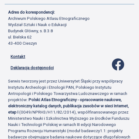
Adres do korespondencji:
Archiwum Polskiego Atlasu Etnograficznego
Wydział Sztuki i Nauk o Edukacji
Budynek Główny, s. B.3.8
ul. Bielska 62
43-400 Cieszyn
Kontakt
Profil 
Deklaracja dostępności
Serwis tworzony jest przez Uniwersytet Śląski przy współpracy
Instytutu Archeologii i Etnologii PAN, Polskiego Instytutu
Antropologii i Polskiego Towarzystwa Ludoznawczego w ramach
projektów:
Polski Atlas Etnograficzny - opracowanie naukowe,
elektroniczny katalog danych, publikacja zasobów w sieci Internet,
etap I
(0049/NPRH3/H11/82/2014), współfinansowanego przez
Ministerstwo Nauki i Szkolnictwa Wyższego ze środków Funduszu
Nauki i Technologii Polskiej w ramach III edycji Narodowego
Programu Rozwoju Humanistyki (moduł badawczy1.1: projekty
badawcze obejmujące badania naukowe dotyczące długofalowych