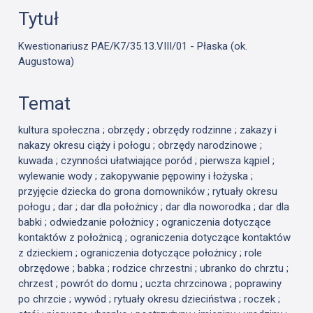
Tytuł
Kwestionariusz PAE/K7/35.13.VIII/01 - Płaska (ok.
Augustowa)
Temat
kultura społeczna ; obrzędy ; obrzędy rodzinne ; zakazy i
nakazy okresu ciąży i połogu ; obrzędy narodzinowe ;
kuwada ; czynności ułatwiające poród ; pierwsza kąpiel ;
wylewanie wody ; zakopywanie pępowiny i łożyska ;
przyjęcie dziecka do grona domowników ; rytuały okresu
połogu ; dar ; dar dla położnicy ; dar dla noworodka ; dar dla
babki ; odwiedzanie położnicy ; ograniczenia dotyczące
kontaktów z położnicą ; ograniczenia dotyczące kontaktów
z dzieckiem ; ograniczenia dotyczące położnicy ; role
obrzędowe ; babka ; rodzice chrzestni ; ubranko do chrztu ;
chrzest ; powrót do domu ; uczta chrzcinowa ; poprawiny
po chrzcie ; wywód ; rytuały okresu dzieciństwa ; roczek ;