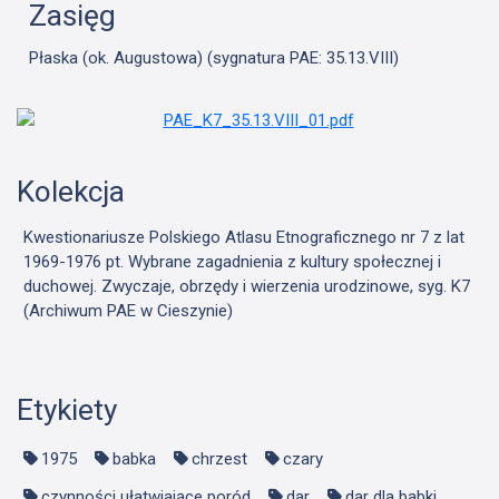
Zasięg
Płaska (ok. Augustowa) (sygnatura PAE: 35.13.VIII)
Kolekcja
Kwestionariusze Polskiego Atlasu Etnograficznego nr 7 z lat
1969-1976 pt. Wybrane zagadnienia z kultury społecznej i
duchowej. Zwyczaje, obrzędy i wierzenia urodzinowe, syg. K7
(Archiwum PAE w Cieszynie)
Etykiety
1975
babka
chrzest
czary
czynności ułatwiające poród
dar
dar dla babki