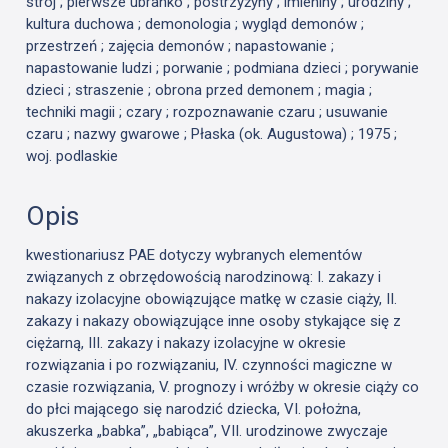
strój ; pierwsze ubranko ; postrzyżyny ; imieniny ; urodziny ;
kultura duchowa ; demonologia ; wygląd demonów ;
przestrzeń ; zajęcia demonów ; napastowanie ;
napastowanie ludzi ; porwanie ; podmiana dzieci ; porywanie
dzieci ; straszenie ; obrona przed demonem ; magia ;
techniki magii ; czary ; rozpoznawanie czaru ; usuwanie
czaru ; nazwy gwarowe ; Płaska (ok. Augustowa) ; 1975 ;
woj. podlaskie
Opis
kwestionariusz PAE dotyczy wybranych elementów
związanych z obrzędowością narodzinową: I. zakazy i
nakazy izolacyjne obowiązujące matkę w czasie ciąży, II.
zakazy i nakazy obowiązujące inne osoby stykające się z
ciężarną, III. zakazy i nakazy izolacyjne w okresie
rozwiązania i po rozwiązaniu, IV. czynności magiczne w
czasie rozwiązania, V. prognozy i wróżby w okresie ciąży co
do płci mającego się narodzić dziecka, VI. położna,
akuszerka „babka”, „babiąca”, VII. urodzinowe zwyczaje