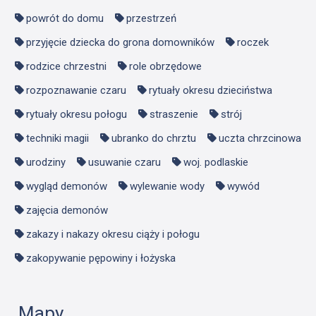
powrót do domu
przestrzeń
przyjęcie dziecka do grona domowników
roczek
rodzice chrzestni
role obrzędowe
rozpoznawanie czaru
rytuały okresu dzieciństwa
rytuały okresu połogu
straszenie
strój
techniki magii
ubranko do chrztu
uczta chrzcinowa
urodziny
usuwanie czaru
woj. podlaskie
wygląd demonów
wylewanie wody
wywód
zajęcia demonów
zakazy i nakazy okresu ciąży i połogu
zakopywanie pępowiny i łożyska
Mapy