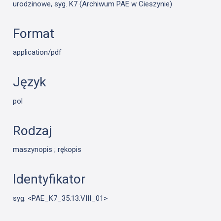
urodzinowe, syg. K7 (Archiwum PAE w Cieszynie)
Format
application/pdf
Język
pol
Rodzaj
maszynopis ; rękopis
Identyfikator
syg. <PAE_K7_35.13.VIII_01>