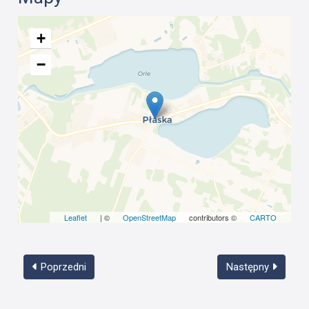
+
−
Leaflet
| ©
OpenStreetMap
contributors ©
CARTO
Poprzedni
Następny