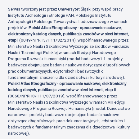
Serwis tworzony jest przez Uniwersytet Śląski przy współpracy
Instytutu Archeologii i Etnologii PAN, Polskiego Instytutu
Antropologii i Polskiego Towarzystwa Ludoznawczego w ramach
projektów:
Polski Atlas Etnograficzny - opracowanie naukowe,
elektroniczny katalog danych, publikacja zasobów w sieci Internet,
etap I
(0049/NPRH3/H11/82/2014), współfinansowanego przez
Ministerstwo Nauki i Szkolnictwa Wyższego ze środków Funduszu
Nauki i Technologii Polskiej w ramach III edycji Narodowego
Programu Rozwoju Humanistyki (moduł badawczy1.1: projekty
badawcze obejmujące badania naukowe dotyczące długofalowych
prac dokumentacyjnych, edytorskich i badawczych o
fundamentalnym znaczeniu dla dziedzictwa i kultury narodowej).
Polski Atlas Etnograficzny - opracowanie naukowe, elektroniczny
katalog danych, publikacja zasobów w sieci Internet, etap II
(0068/NPRH8/H11/87/2019), współfinansowanego przez
Ministerstwo Nauki i Szkolnictwa Wyższego w ramach VIII edycji
Narodowego Programu Rozwoju Humanistyki (moduł: Dziedzictwo
narodowe - projekty badawcze obejmujące badania naukowe
dotyczące długofalowych prac dokumentacyjnych, edytorskich i
badawczych o fundamentalnym znaczeniu dla dziedzictwa i kultury
narodowej).