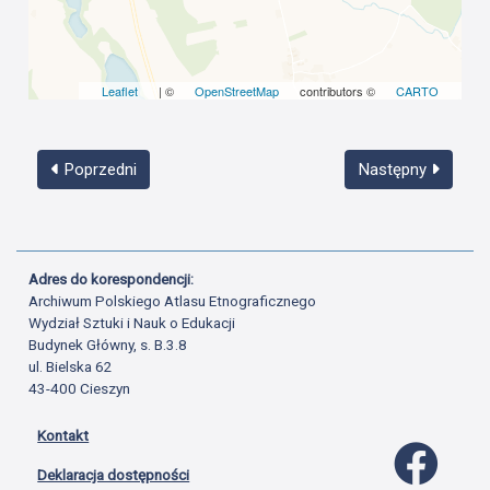
Leaflet
| ©
OpenStreetMap
contributors ©
CARTO
Poprzedni
Następny
Adres do korespondencji:
Archiwum Polskiego Atlasu Etnograficznego
Wydział Sztuki i Nauk o Edukacji
Budynek Główny, s. B.3.8
ul. Bielska 62
43-400 Cieszyn
Kontakt
Profil 
Deklaracja dostępności