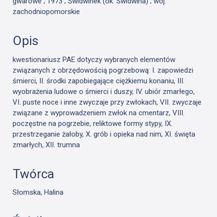
gwarowe ; 1973 ; Świdwinek (ok. Świdwina) ; woj.
zachodniopomorskie
Opis
kwestionariusz PAE dotyczy wybranych elementów
związanych z obrzędowością pogrzebową: I. zapowiedzi
śmierci, II. środki zapobiegające ciężkiemu konaniu, III.
wyobrażenia ludowe o śmierci i duszy, IV. ubiór zmarłego,
VI. puste noce i inne zwyczaje przy zwłokach, VII. zwyczaje
związane z wyprowadzeniem zwłok na cmentarz, VIII.
poczęstne na pogrzebie, reliktowe formy stypy, IX.
przestrzeganie żałoby, X. grób i opieka nad nim, XI. święta
zmarłych, XII. trumna
Twórca
Słomska, Halina