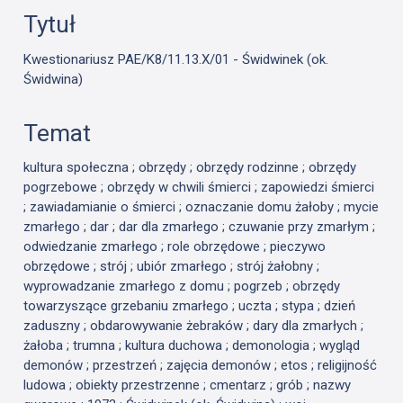
Tytuł
Kwestionariusz PAE/K8/11.13.X/01 - Świdwinek (ok.
Świdwina)
Temat
kultura społeczna ; obrzędy ; obrzędy rodzinne ; obrzędy
pogrzebowe ; obrzędy w chwili śmierci ; zapowiedzi śmierci
; zawiadamianie o śmierci ; oznaczanie domu żałoby ; mycie
zmarłego ; dar ; dar dla zmarłego ; czuwanie przy zmarłym ;
odwiedzanie zmarłego ; role obrzędowe ; pieczywo
obrzędowe ; strój ; ubiór zmarłego ; strój żałobny ;
wyprowadzanie zmarłego z domu ; pogrzeb ; obrzędy
towarzyszące grzebaniu zmarłego ; uczta ; stypa ; dzień
zaduszny ; obdarowywanie żebraków ; dary dla zmarłych ;
żałoba ; trumna ; kultura duchowa ; demonologia ; wygląd
demonów ; przestrzeń ; zajęcia demonów ; etos ; religijność
ludowa ; obiekty przestrzenne ; cmentarz ; grób ; nazwy