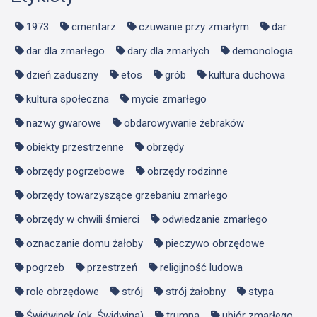
1973
cmentarz
czuwanie przy zmarłym
dar
dar dla zmarłego
dary dla zmarłych
demonologia
dzień zaduszny
etos
grób
kultura duchowa
kultura społeczna
mycie zmarłego
nazwy gwarowe
obdarowywanie żebraków
obiekty przestrzenne
obrzędy
obrzędy pogrzebowe
obrzędy rodzinne
obrzędy towarzyszące grzebaniu zmarłego
obrzędy w chwili śmierci
odwiedzanie zmarłego
oznaczanie domu żałoby
pieczywo obrzędowe
pogrzeb
przestrzeń
religijność ludowa
role obrzędowe
strój
strój żałobny
stypa
Świdwinek (ok. Świdwina)
trumna
ubiór zmarłego