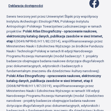
Profil 
Deklaracja dostępności
Serwis tworzony jest przez Uniwersytet Śląski przy współpracy
Instytutu Archeologii i Etnologii PAN, Polskiego Instytutu
Antropologii i Polskiego Towarzystwa Ludoznawczego w ramach
projektów:
Polski Atlas Etnograficzny - opracowanie naukowe,
elektroniczny katalog danych, publikacja zasobów w sieci Internet,
etap I
(0049/NPRH3/H11/82/2014), współfinansowanego przez
Ministerstwo Nauki i Szkolnictwa Wyższego ze środków Funduszu
Nauki i Technologii Polskiej w ramach III edycji Narodowego
Programu Rozwoju Humanistyki (moduł badawczy1.1: projekty
badawcze obejmujące badania naukowe dotyczące długofalowych
prac dokumentacyjnych, edytorskich i badawczych o
fundamentalnym znaczeniu dla dziedzictwa i kultury narodowej).
Polski Atlas Etnograficzny - opracowanie naukowe, elektroniczny
katalog danych, publikacja zasobów w sieci Internet, etap II
(0068/NPRH8/H11/87/2019), współfinansowanego przez
Ministerstwo Nauki i Szkolnictwa Wyższego w ramach VIII edycji
Narodowego Programu Rozwoju Humanistyki (moduł: Dziedzictwo
narodowe - projekty badawcze obejmujące badania naukowe
dotyczące długofalowych prac dokumentacyjnych, edytorskich i
badawczych o fundamentalnym znaczeniu dla dziedzictwa i kultury