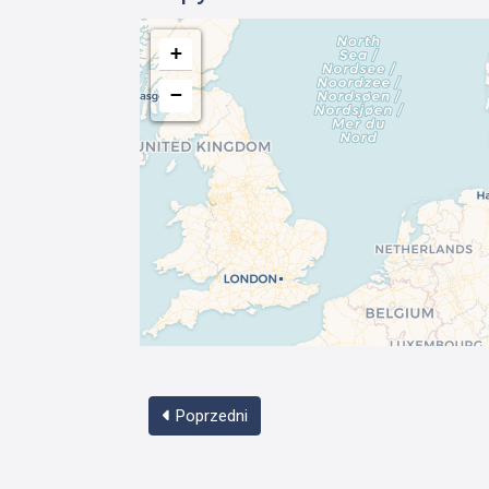
+
−
Poprzedni