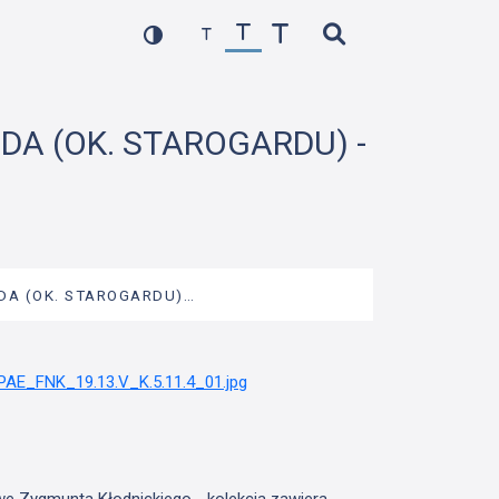
ODA (OK. STAROGARDU) -
ODA (OK. STAROGARDU)…
we Zygmunta Kłodnickiego - kolekcja zawiera