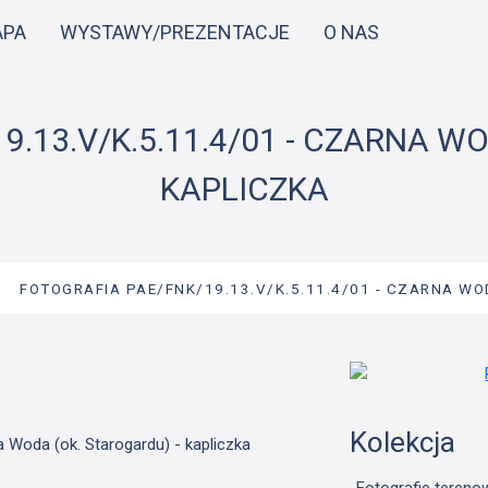
Przejdź
APA
WYSTAWY/PREZENTACJE
O NAS
do
treści
.13.V/K.5.11.4/01 - CZARNA W
KAPLICZKA
→
FOTOGRAFIA PAE/FNK/19.13.V/K.5.11.4/01 - CZARNA W
Kolekcja
 Woda (ok. Starogardu) - kapliczka
Fotografie tereno