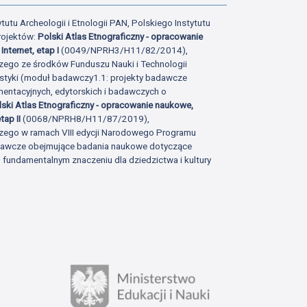
tutu Archeologii i Etnologii PAN, Polskiego Instytutu
rojektów:
Polski Atlas Etnograficzny - opracowanie
Internet, etap I
(0049/NPRH3/H11/82/2014),
zego ze środków Funduszu Nauki i Technologii
istyki (moduł badawczy1.1: projekty badawcze
ntacyjnych, edytorskich i badawczych o
lski Atlas Etnograficzny - opracowanie naukowe,
tap II
(0068/NPRH8/H11/87/2019),
zego w ramach VIII edycji Narodowego Programu
adawcze obejmujące badania naukowe dotyczące
fundamentalnym znaczeniu dla dziedzictwa i kultury