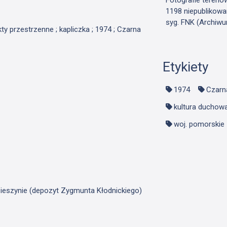
1198 niepublikowa
syg. FNK (Archiwu
kty przestrzenne ; kapliczka ; 1974 ; Czarna
Etykiety
1974
Czarn
kultura duchow
woj. pomorskie
ieszynie (depozyt Zygmunta Kłodnickiego)