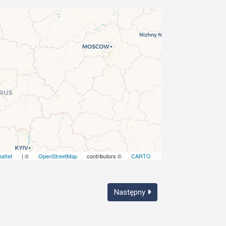
eaflet
| ©
OpenStreetMap
contributors ©
CARTO
Następny