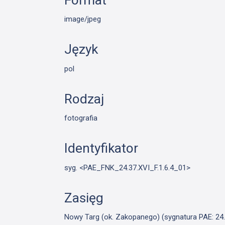
image/jpeg
Język
pol
Rodzaj
fotografia
Identyfikator
syg. <PAE_FNK_24.37.XVI_F.1.6.4_01>
Zasięg
Nowy Targ (ok. Zakopanego) (sygnatura PAE: 24.