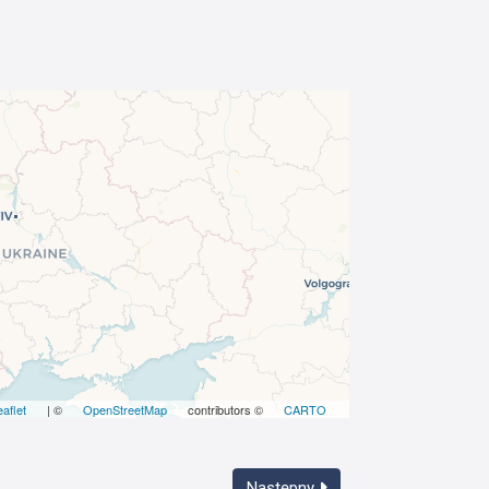
eaflet
| ©
OpenStreetMap
contributors ©
CARTO
Następny