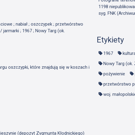
1198 niepublikowa
syg. FNK (Archiwu
ściowe ; nabiał ; oszczypek ; przetwórstwo
 jarmarki ; 1967 ; Nowy Targ (ok.
Etykiety
1967
kultur
Nowy Targ (ok.
rgu oszczypki, które znajdują się w koszach i
pożywienie
przetwórstwo 
woj. małopolski
ieszynie (depozyt Zygmunta Kłodnickiego)