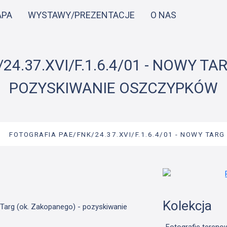
Przejdź
APA
WYSTAWY/PREZENTACJE
O NAS
do
treści
4.37.XVI/F.1.6.4/01 - NOWY TA
POZYSKIWANIE OSZCZYPKÓW
→
FOTOGRAFIA PAE/FNK/24.37.XVI/F.1.6.4/01 - NOWY TARG
Kolekcja
 Targ (ok. Zakopanego) - pozyskiwanie
Fotografie tereno