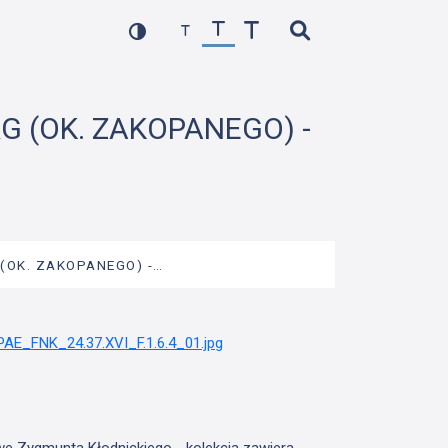
RG (OK. ZAKOPANEGO) -
 (OK. ZAKOPANEGO) -…
we Zygmunta Kłodnickiego - kolekcja zawiera