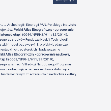
tutu Archeologii i Etnologii PAN, Polskiego Instytutu
rojektów:
Polski Atlas Etnograficzny - opracowanie
Internet, etap I
(0049/NPRH3/H11/82/2014),
zego ze środków Funduszu Nauki i Technologii
istyki (moduł badawczy1.1: projekty badawcze
ntacyjnych, edytorskich i badawczych o
lski Atlas Etnograficzny - opracowanie naukowe,
tap II
(0068/NPRH8/H11/87/2019),
zego w ramach VIII edycji Narodowego Programu
adawcze obejmujące badania naukowe dotyczące
fundamentalnym znaczeniu dla dziedzictwa i kultury