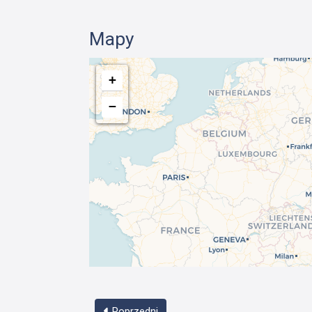
Mapy
+
−
Poprzedni