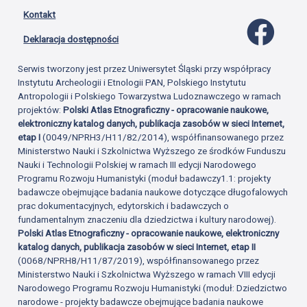
Kontakt
Profil 
Deklaracja dostępności
Serwis tworzony jest przez Uniwersytet Śląski przy współpracy
Instytutu Archeologii i Etnologii PAN, Polskiego Instytutu
Antropologii i Polskiego Towarzystwa Ludoznawczego w ramach
projektów:
Polski Atlas Etnograficzny - opracowanie naukowe,
elektroniczny katalog danych, publikacja zasobów w sieci Internet,
etap I
(0049/NPRH3/H11/82/2014), współfinansowanego przez
Ministerstwo Nauki i Szkolnictwa Wyższego ze środków Funduszu
Nauki i Technologii Polskiej w ramach III edycji Narodowego
Programu Rozwoju Humanistyki (moduł badawczy1.1: projekty
badawcze obejmujące badania naukowe dotyczące długofalowych
prac dokumentacyjnych, edytorskich i badawczych o
fundamentalnym znaczeniu dla dziedzictwa i kultury narodowej).
Polski Atlas Etnograficzny - opracowanie naukowe, elektroniczny
katalog danych, publikacja zasobów w sieci Internet, etap II
(0068/NPRH8/H11/87/2019), współfinansowanego przez
Ministerstwo Nauki i Szkolnictwa Wyższego w ramach VIII edycji
Narodowego Programu Rozwoju Humanistyki (moduł: Dziedzictwo
narodowe - projekty badawcze obejmujące badania naukowe