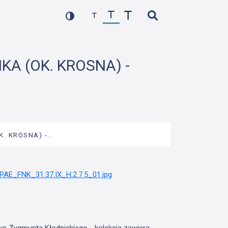
NKA (OK. KROSNA) -
K. KROSNA) -…
we Zygmunta Kłodnickiego - kolekcja zawiera