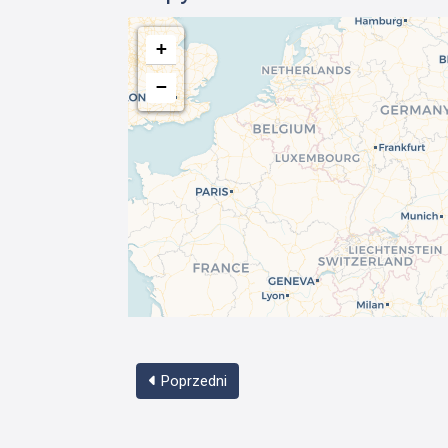
+
−
Poprzedni