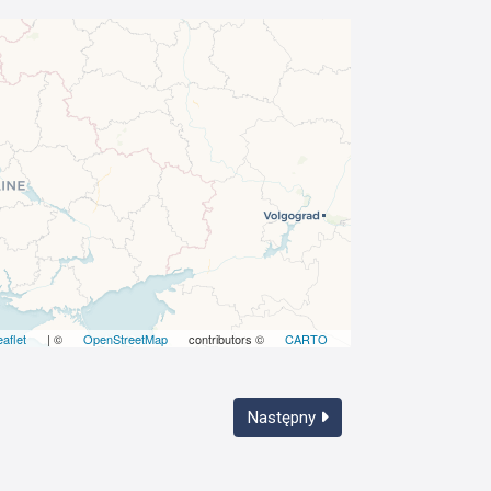
eaflet
| ©
OpenStreetMap
contributors ©
CARTO
Następny