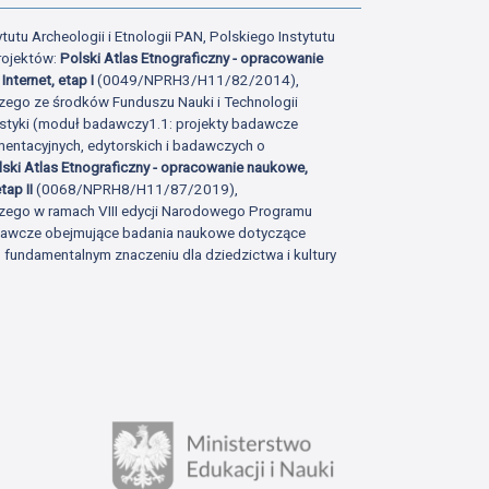
tutu Archeologii i Etnologii PAN, Polskiego Instytutu
rojektów:
Polski Atlas Etnograficzny - opracowanie
Internet, etap I
(0049/NPRH3/H11/82/2014),
zego ze środków Funduszu Nauki i Technologii
istyki (moduł badawczy1.1: projekty badawcze
ntacyjnych, edytorskich i badawczych o
lski Atlas Etnograficzny - opracowanie naukowe,
tap II
(0068/NPRH8/H11/87/2019),
zego w ramach VIII edycji Narodowego Programu
adawcze obejmujące badania naukowe dotyczące
fundamentalnym znaczeniu dla dziedzictwa i kultury