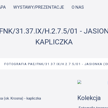
Przejdź
APA
WYSTAWY/PREZENTACJE
O NAS
do
treści
K/31.37.IX/H.2.7.5/01 - JASIO
KAPLICZKA
→
FOTOGRAFIA PAE/FNK/31.37.IX/H.2.7.5/01 - JASIONKA (O
Kolekcja
a (ok. Krosna) - kapliczka
Fotografie tereno