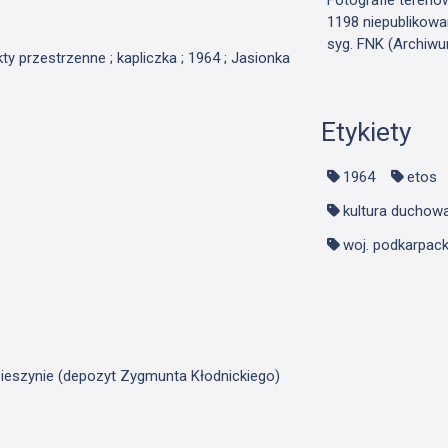
1198 niepublikowa
syg. FNK (Archiwu
kty przestrzenne ; kapliczka ; 1964 ; Jasionka
Etykiety
1964
etos
kultura duchow
woj. podkarpack
ieszynie (depozyt Zygmunta Kłodnickiego)