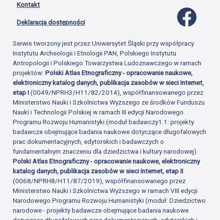
Kontakt
Profil 
Deklaracja dostępności
Serwis tworzony jest przez Uniwersytet Śląski przy współpracy
Instytutu Archeologii i Etnologii PAN, Polskiego Instytutu
Antropologii i Polskiego Towarzystwa Ludoznawczego w ramach
projektów:
Polski Atlas Etnograficzny - opracowanie naukowe,
elektroniczny katalog danych, publikacja zasobów w sieci Internet,
etap I
(0049/NPRH3/H11/82/2014), współfinansowanego przez
Ministerstwo Nauki i Szkolnictwa Wyższego ze środków Funduszu
Nauki i Technologii Polskiej w ramach III edycji Narodowego
Programu Rozwoju Humanistyki (moduł badawczy1.1: projekty
badawcze obejmujące badania naukowe dotyczące długofalowych
prac dokumentacyjnych, edytorskich i badawczych o
fundamentalnym znaczeniu dla dziedzictwa i kultury narodowej).
Polski Atlas Etnograficzny - opracowanie naukowe, elektroniczny
katalog danych, publikacja zasobów w sieci Internet, etap II
(0068/NPRH8/H11/87/2019), współfinansowanego przez
Ministerstwo Nauki i Szkolnictwa Wyższego w ramach VIII edycji
Narodowego Programu Rozwoju Humanistyki (moduł: Dziedzictwo
narodowe - projekty badawcze obejmujące badania naukowe