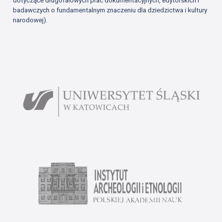
dotyczące długofalowych prac dokumentacyjnych, edytorskich i
badawczych o fundamentalnym znaczeniu dla dziedzictwa i kultury
narodowej).