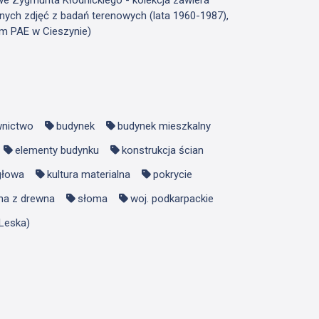
nych zdjęć z badań terenowych (lata 1960-1987),
m PAE w Cieszynie)
nictwo
budynek
budynek mieszkalny
elementy budynku
konstrukcja ścian
głowa
kultura materialna
pokrycie
na z drewna
słoma
woj. podkarpackie
Leska)