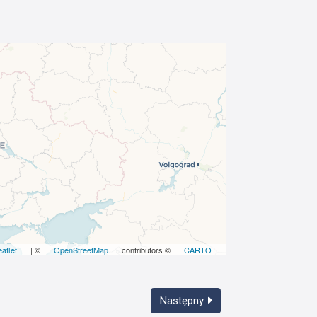
eaflet
| ©
OpenStreetMap
contributors ©
CARTO
Następny