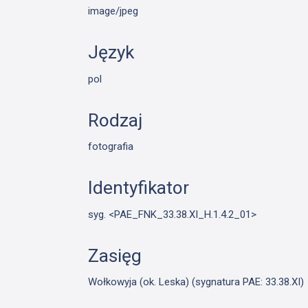
image/jpeg
Język
pol
Rodzaj
fotografia
Identyfikator
syg. <PAE_FNK_33.38.XI_H.1.4.2_01>
Zasięg
Wołkowyja (ok. Leska) (sygnatura PAE: 33.38.XI)