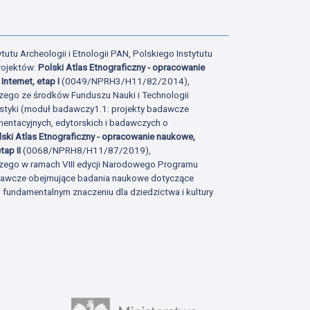
tutu Archeologii i Etnologii PAN, Polskiego Instytutu
rojektów:
Polski Atlas Etnograficzny - opracowanie
Internet, etap I
(0049/NPRH3/H11/82/2014),
zego ze środków Funduszu Nauki i Technologii
istyki (moduł badawczy1.1: projekty badawcze
ntacyjnych, edytorskich i badawczych o
lski Atlas Etnograficzny - opracowanie naukowe,
tap II
(0068/NPRH8/H11/87/2019),
zego w ramach VIII edycji Narodowego Programu
adawcze obejmujące badania naukowe dotyczące
fundamentalnym znaczeniu dla dziedzictwa i kultury