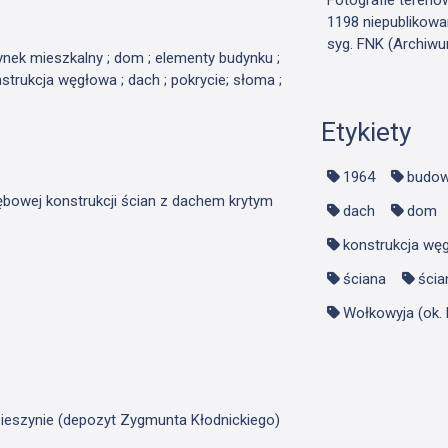
1198 niepublikowa
syg. FNK (Archiwu
dynek mieszkalny ; dom ; elementy budynku ;
nstrukcja węgłowa ; dach ; pokrycie; słoma ;
Etykiety
1964
budow
ębowej konstrukcji ścian z dachem krytym
dach
dom
konstrukcja wę
ściana
ścia
Wołkowyja (ok. 
ieszynie (depozyt Zygmunta Kłodnickiego)