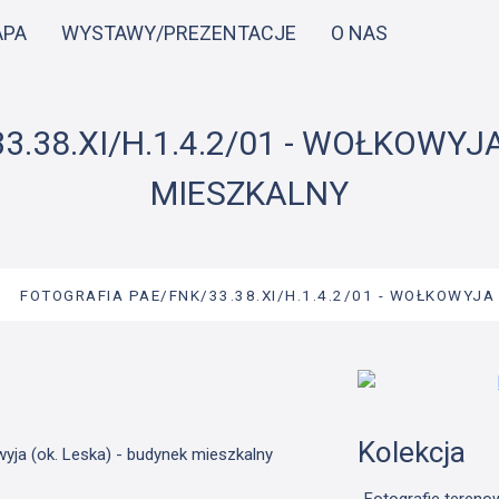
Przejdź
APA
WYSTAWY/PREZENTACJE
O NAS
do
treści
.38.XI/H.1.4.2/01 - WOŁKOWYJA
MIESZKALNY
→
FOTOGRAFIA PAE/FNK/33.38.XI/H.1.4.2/01 - WOŁKOWYJA 
Kolekcja
wyja (ok. Leska) - budynek mieszkalny
Fotografie tereno