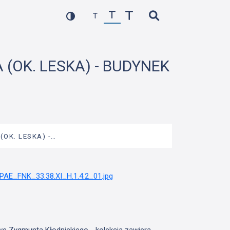
 (OK. LESKA) - BUDYNEK
(OK. LESKA) -…
we Zygmunta Kłodnickiego - kolekcja zawiera