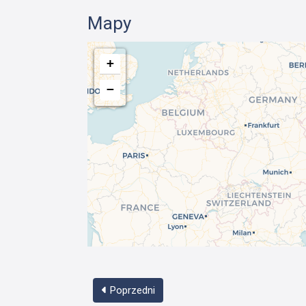
Mapy
+
−
Poprzedni