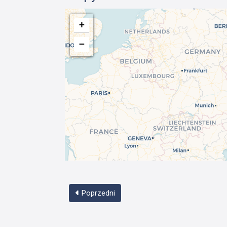
+
−
Poprzedni