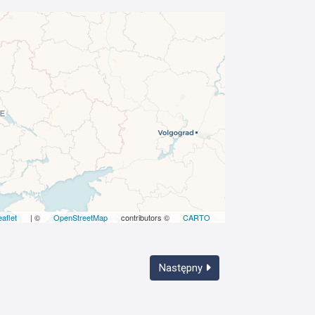
eaflet
| ©
OpenStreetMap
contributors ©
CARTO
Następny