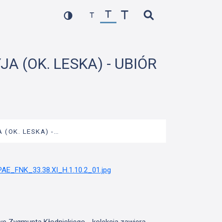
A (OK. LESKA) - UBIÓR
 (OK. LESKA) -…
we Zygmunta Kłodnickiego - kolekcja zawiera