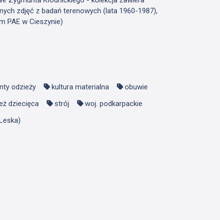
nych zdjęć z badań terenowych (lata 1960-1987),
m PAE w Cieszynie)
nty odzieży
kultura materialna
obuwie
eż dziecięca
strój
woj. podkarpackie
Leska)