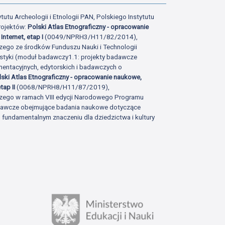
tutu Archeologii i Etnologii PAN, Polskiego Instytutu
rojektów:
Polski Atlas Etnograficzny - opracowanie
Internet, etap I
(0049/NPRH3/H11/82/2014),
zego ze środków Funduszu Nauki i Technologii
istyki (moduł badawczy1.1: projekty badawcze
ntacyjnych, edytorskich i badawczych o
lski Atlas Etnograficzny - opracowanie naukowe,
tap II
(0068/NPRH8/H11/87/2019),
zego w ramach VIII edycji Narodowego Programu
adawcze obejmujące badania naukowe dotyczące
fundamentalnym znaczeniu dla dziedzictwa i kultury