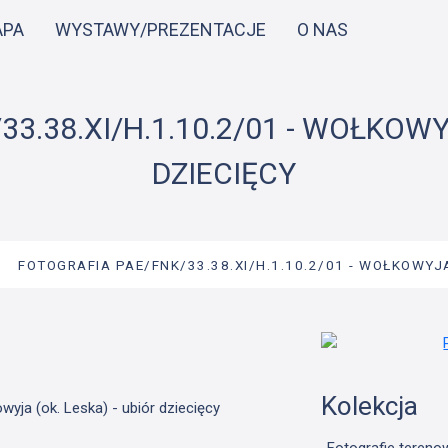
Przejdź
APA
WYSTAWY/PREZENTACJE
O NAS
do
treści
3.38.XI/H.1.10.2/01 - WOŁKOWYJ
DZIECIĘCY
→
FOTOGRAFIA PAE/FNK/33.38.XI/H.1.10.2/01 - WOŁKOWYJA
Kolekcja
wyja (ok. Leska) - ubiór dziecięcy
Fotografie tereno