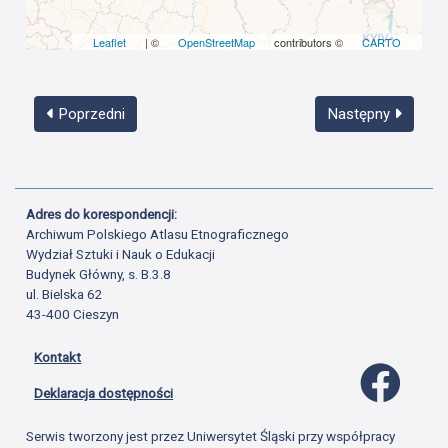
Leaflet
| ©
OpenStreetMap
contributors ©
CARTO
Poprzedni
Następny
Adres do korespondencji:
Archiwum Polskiego Atlasu Etnograficznego
Wydział Sztuki i Nauk o Edukacji
Budynek Główny, s. B.3.8
ul. Bielska 62
43-400 Cieszyn
Kontakt
Profil 
Deklaracja dostępności
Serwis tworzony jest przez Uniwersytet Śląski przy współpracy