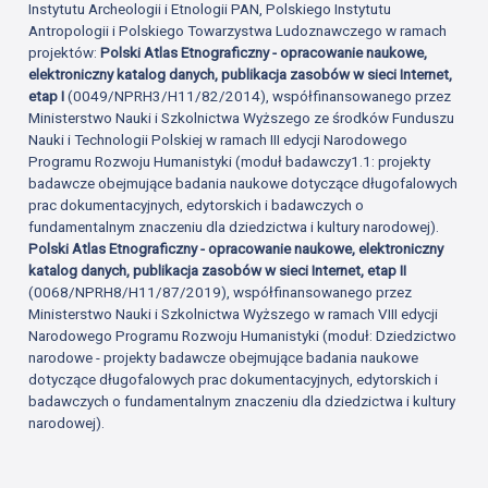
Instytutu Archeologii i Etnologii PAN, Polskiego Instytutu
Antropologii i Polskiego Towarzystwa Ludoznawczego w ramach
projektów:
Polski Atlas Etnograficzny - opracowanie naukowe,
elektroniczny katalog danych, publikacja zasobów w sieci Internet,
etap I
(0049/NPRH3/H11/82/2014), współfinansowanego przez
Ministerstwo Nauki i Szkolnictwa Wyższego ze środków Funduszu
Nauki i Technologii Polskiej w ramach III edycji Narodowego
Programu Rozwoju Humanistyki (moduł badawczy1.1: projekty
badawcze obejmujące badania naukowe dotyczące długofalowych
prac dokumentacyjnych, edytorskich i badawczych o
fundamentalnym znaczeniu dla dziedzictwa i kultury narodowej).
Polski Atlas Etnograficzny - opracowanie naukowe, elektroniczny
katalog danych, publikacja zasobów w sieci Internet, etap II
(0068/NPRH8/H11/87/2019), współfinansowanego przez
Ministerstwo Nauki i Szkolnictwa Wyższego w ramach VIII edycji
Narodowego Programu Rozwoju Humanistyki (moduł: Dziedzictwo
narodowe - projekty badawcze obejmujące badania naukowe
dotyczące długofalowych prac dokumentacyjnych, edytorskich i
badawczych o fundamentalnym znaczeniu dla dziedzictwa i kultury
narodowej).