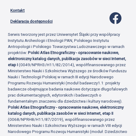
Kontakt
Profil 
Deklaracja dostępności
Serwis tworzony jest przez Uniwersytet Śląski przy współpracy
Instytutu Archeologii i Etnologii PAN, Polskiego Instytutu
Antropologii i Polskiego Towarzystwa Ludoznawczego w ramach
projektów:
Polski Atlas Etnograficzny - opracowanie naukowe,
elektroniczny katalog danych, publikacja zasobów w sieci Internet,
etap I
(0049/NPRH3/H11/82/2014), współfinansowanego przez
Ministerstwo Nauki i Szkolnictwa Wyższego ze środków Funduszu
Nauki i Technologii Polskiej w ramach III edycji Narodowego
Programu Rozwoju Humanistyki (moduł badawczy1.1: projekty
badawcze obejmujące badania naukowe dotyczące długofalowych
prac dokumentacyjnych, edytorskich i badawczych o
fundamentalnym znaczeniu dla dziedzictwa i kultury narodowej).
Polski Atlas Etnograficzny - opracowanie naukowe, elektroniczny
katalog danych, publikacja zasobów w sieci Internet, etap II
(0068/NPRH8/H11/87/2019), współfinansowanego przez
Ministerstwo Nauki i Szkolnictwa Wyższego w ramach VIII edycji
Narodowego Programu Rozwoju Humanistyki (moduł: Dziedzictwo