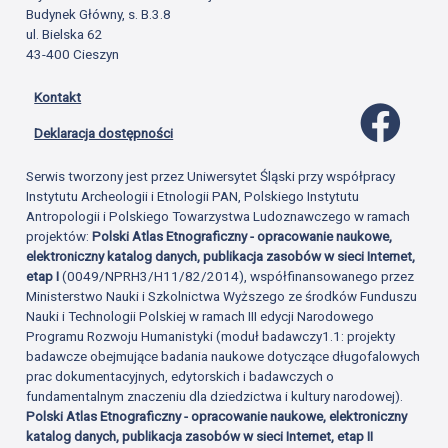
Budynek Główny, s. B.3.8
ul. Bielska 62
43-400 Cieszyn
Kontakt
Profil 
Deklaracja dostępności
Serwis tworzony jest przez Uniwersytet Śląski przy współpracy
Instytutu Archeologii i Etnologii PAN, Polskiego Instytutu
Antropologii i Polskiego Towarzystwa Ludoznawczego w ramach
projektów:
Polski Atlas Etnograficzny - opracowanie naukowe,
elektroniczny katalog danych, publikacja zasobów w sieci Internet,
etap I
(0049/NPRH3/H11/82/2014), współfinansowanego przez
Ministerstwo Nauki i Szkolnictwa Wyższego ze środków Funduszu
Nauki i Technologii Polskiej w ramach III edycji Narodowego
Programu Rozwoju Humanistyki (moduł badawczy1.1: projekty
badawcze obejmujące badania naukowe dotyczące długofalowych
prac dokumentacyjnych, edytorskich i badawczych o
fundamentalnym znaczeniu dla dziedzictwa i kultury narodowej).
Polski Atlas Etnograficzny - opracowanie naukowe, elektroniczny
katalog danych, publikacja zasobów w sieci Internet, etap II