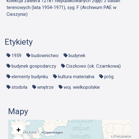
kolekcja zawiera 12181 niepublikowanych zdjęć z badań
terenowych (lata 1954-1971), syg. F (Archiwum PAE w
Cieszynie)
Etykiety
1959
budownictwo
budynek
budynek gospodarczy
Ciszkowo (ok. Czarnkowa)
elementy budynku
kultura materialna
próg
stodoła
wnętrze
woj. wielkopolskie
Mapy
+