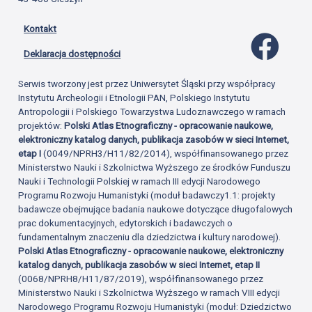
Kontakt
Profil 
Deklaracja dostępności
Serwis tworzony jest przez Uniwersytet Śląski przy współpracy
Instytutu Archeologii i Etnologii PAN, Polskiego Instytutu
Antropologii i Polskiego Towarzystwa Ludoznawczego w ramach
projektów:
Polski Atlas Etnograficzny - opracowanie naukowe,
elektroniczny katalog danych, publikacja zasobów w sieci Internet,
etap I
(0049/NPRH3/H11/82/2014), współfinansowanego przez
Ministerstwo Nauki i Szkolnictwa Wyższego ze środków Funduszu
Nauki i Technologii Polskiej w ramach III edycji Narodowego
Programu Rozwoju Humanistyki (moduł badawczy1.1: projekty
badawcze obejmujące badania naukowe dotyczące długofalowych
prac dokumentacyjnych, edytorskich i badawczych o
fundamentalnym znaczeniu dla dziedzictwa i kultury narodowej).
Polski Atlas Etnograficzny - opracowanie naukowe, elektroniczny
katalog danych, publikacja zasobów w sieci Internet, etap II
(0068/NPRH8/H11/87/2019), współfinansowanego przez
Ministerstwo Nauki i Szkolnictwa Wyższego w ramach VIII edycji
Narodowego Programu Rozwoju Humanistyki (moduł: Dziedzictwo