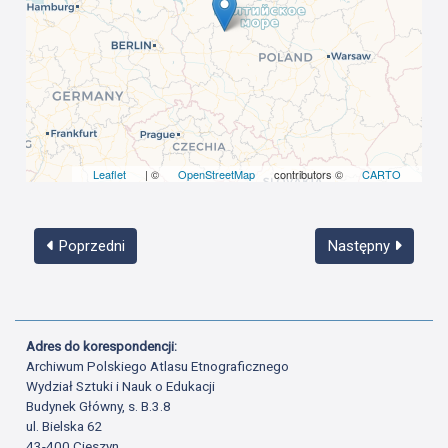
Leaflet
| ©
OpenStreetMap
contributors ©
CARTO
Poprzedni
Następny
Adres do korespondencji:
Archiwum Polskiego Atlasu Etnograficznego
Wydział Sztuki i Nauk o Edukacji
Budynek Główny, s. B.3.8
ul. Bielska 62
43-400 Cieszyn