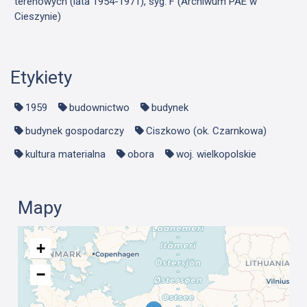
terenowych (lata 1954-1971), syg. F (Archiwum PAE w
Cieszynie)
Etykiety
1959
budownictwo
budynek
budynek gospodarczy
Ciszkowo (ok. Czarnkowa)
kultura materialna
obora
woj. wielkopolskie
Mapy
+
−