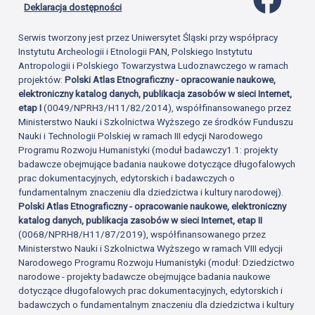
Deklaracja dostępności
Serwis tworzony jest przez Uniwersytet Śląski przy współpracy
Instytutu Archeologii i Etnologii PAN, Polskiego Instytutu
Antropologii i Polskiego Towarzystwa Ludoznawczego w ramach
projektów:
Polski Atlas Etnograficzny - opracowanie naukowe,
elektroniczny katalog danych, publikacja zasobów w sieci Internet,
etap I
(0049/NPRH3/H11/82/2014), współfinansowanego przez
Ministerstwo Nauki i Szkolnictwa Wyższego ze środków Funduszu
Nauki i Technologii Polskiej w ramach III edycji Narodowego
Programu Rozwoju Humanistyki (moduł badawczy1.1: projekty
badawcze obejmujące badania naukowe dotyczące długofalowych
prac dokumentacyjnych, edytorskich i badawczych o
fundamentalnym znaczeniu dla dziedzictwa i kultury narodowej).
Polski Atlas Etnograficzny - opracowanie naukowe, elektroniczny
katalog danych, publikacja zasobów w sieci Internet, etap II
(0068/NPRH8/H11/87/2019), współfinansowanego przez
Ministerstwo Nauki i Szkolnictwa Wyższego w ramach VIII edycji
Narodowego Programu Rozwoju Humanistyki (moduł: Dziedzictwo
narodowe - projekty badawcze obejmujące badania naukowe
dotyczące długofalowych prac dokumentacyjnych, edytorskich i
badawczych o fundamentalnym znaczeniu dla dziedzictwa i kultury