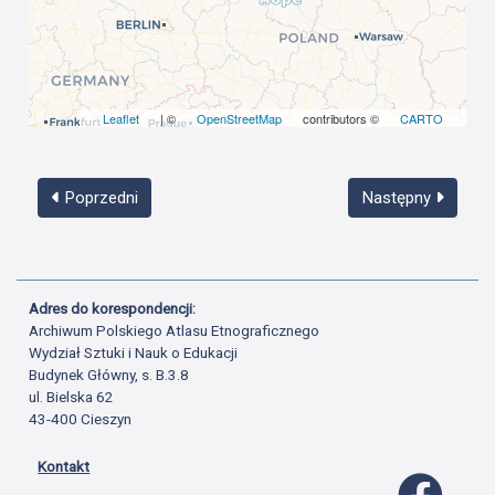
Leaflet
| ©
OpenStreetMap
contributors ©
CARTO
Poprzedni
Następny
Adres do korespondencji:
Archiwum Polskiego Atlasu Etnograficznego
Wydział Sztuki i Nauk o Edukacji
Budynek Główny, s. B.3.8
ul. Bielska 62
43-400 Cieszyn
Kontakt
Profil 