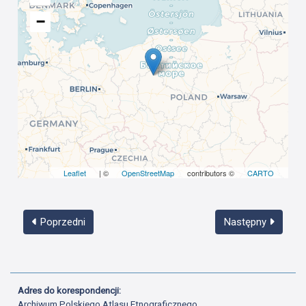
−
Leaflet
| ©
OpenStreetMap
contributors ©
CARTO
Poprzedni
Następny
Adres do korespondencji:
Archiwum Polskiego Atlasu Etnograficznego