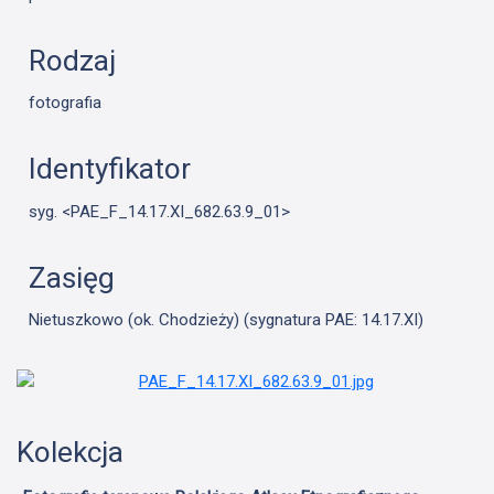
Rodzaj
fotografia
Identyfikator
syg. <PAE_F_14.17.XI_682.63.9_01>
Zasięg
Nietuszkowo (ok. Chodzieży) (sygnatura PAE: 14.17.XI)
Kolekcja