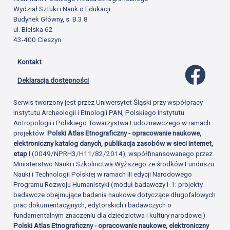
Wydział Sztuki i Nauk o Edukacji
Budynek Główny, s. B.3.8
ul. Bielska 62
43-400 Cieszyn
Kontakt
Profil 
Deklaracja dostępności
Serwis tworzony jest przez Uniwersytet Śląski przy współpracy
Instytutu Archeologii i Etnologii PAN, Polskiego Instytutu
Antropologii i Polskiego Towarzystwa Ludoznawczego w ramach
projektów:
Polski Atlas Etnograficzny - opracowanie naukowe,
elektroniczny katalog danych, publikacja zasobów w sieci Internet,
etap I
(0049/NPRH3/H11/82/2014), współfinansowanego przez
Ministerstwo Nauki i Szkolnictwa Wyższego ze środków Funduszu
Nauki i Technologii Polskiej w ramach III edycji Narodowego
Programu Rozwoju Humanistyki (moduł badawczy1.1: projekty
badawcze obejmujące badania naukowe dotyczące długofalowych
prac dokumentacyjnych, edytorskich i badawczych o
fundamentalnym znaczeniu dla dziedzictwa i kultury narodowej).
Polski Atlas Etnograficzny - opracowanie naukowe, elektroniczny