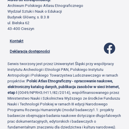
Archiwum Polskiego Atlasu Etnograficznego
Wydział Sztuki i Nauk o Edukacji
Budynek Główny, s. B.3.8
ul. Bielska 62
43-400 Cieszyn
Kontakt
Profil 
Deklaracja dostępności
Serwis tworzony jest przez Uniwersytet Śląski przy współpracy
Instytutu Archeologii i Etnologii PAN, Polskiego Instytutu
Antropologii i Polskiego Towarzystwa Ludoznawczego w ramach
projektów:
Polski Atlas Etnograficzny - opracowanie naukowe,
elektroniczny katalog danych, publikacja zasobów w sieci Internet,
etap I
(0049/NPRH3/H11/82/2014), współfinansowanego przez
Ministerstwo Nauki i Szkolnictwa Wyższego ze środków Funduszu
Nauki i Technologii Polskiej w ramach III edycji Narodowego
Programu Rozwoju Humanistyki (moduł badawczy1.1: projekty
badawcze obejmujące badania naukowe dotyczące długofalowych
prac dokumentacyjnych, edytorskich i badawczych o
fundamentalnym znaczeniu dla dziedzictwa i kultury narodowej).