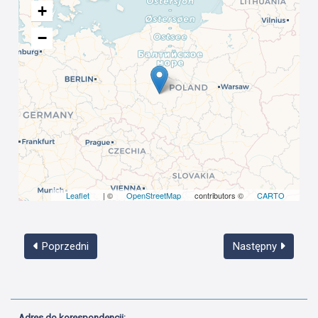
+
−
Leaflet
| ©
OpenStreetMap
contributors ©
CARTO
Poprzedni
Następny
Adres do korespondencji: