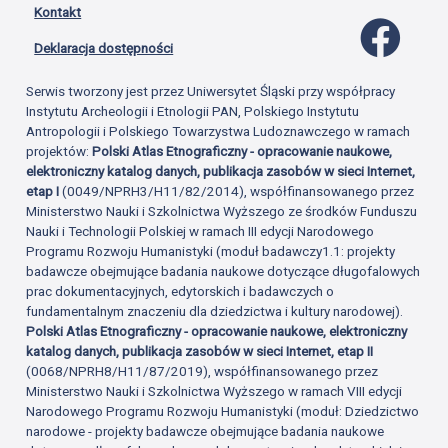
Kontakt
Profil 
Deklaracja dostępności
Serwis tworzony jest przez Uniwersytet Śląski przy współpracy
Instytutu Archeologii i Etnologii PAN, Polskiego Instytutu
Antropologii i Polskiego Towarzystwa Ludoznawczego w ramach
projektów:
Polski Atlas Etnograficzny - opracowanie naukowe,
elektroniczny katalog danych, publikacja zasobów w sieci Internet,
etap I
(0049/NPRH3/H11/82/2014), współfinansowanego przez
Ministerstwo Nauki i Szkolnictwa Wyższego ze środków Funduszu
Nauki i Technologii Polskiej w ramach III edycji Narodowego
Programu Rozwoju Humanistyki (moduł badawczy1.1: projekty
badawcze obejmujące badania naukowe dotyczące długofalowych
prac dokumentacyjnych, edytorskich i badawczych o
fundamentalnym znaczeniu dla dziedzictwa i kultury narodowej).
Polski Atlas Etnograficzny - opracowanie naukowe, elektroniczny
katalog danych, publikacja zasobów w sieci Internet, etap II
(0068/NPRH8/H11/87/2019), współfinansowanego przez
Ministerstwo Nauki i Szkolnictwa Wyższego w ramach VIII edycji
Narodowego Programu Rozwoju Humanistyki (moduł: Dziedzictwo
narodowe - projekty badawcze obejmujące badania naukowe