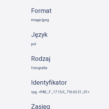
Format
image/jpeg
Język
pol
Rodzaj
fotografia
Identyfikator
syg. <PAE_F_17.15.II_716.63.21_01>
Zasięg