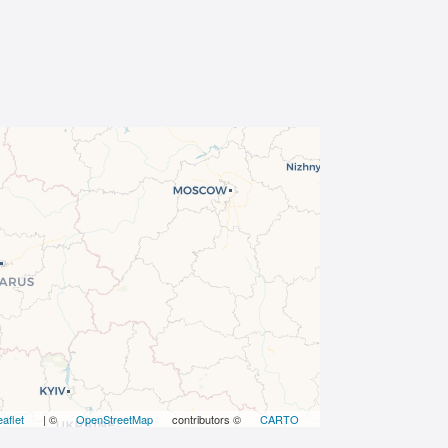
eaflet
| ©
OpenStreetMap
contributors ©
CARTO