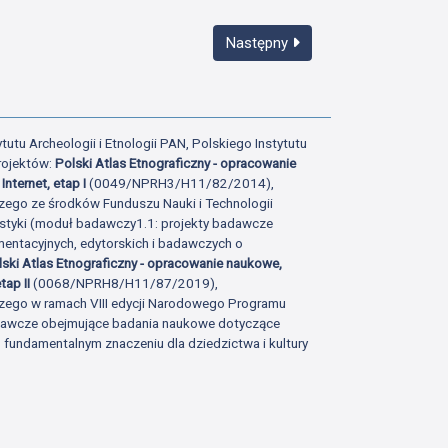
Następny
tutu Archeologii i Etnologii PAN, Polskiego Instytutu
rojektów:
Polski Atlas Etnograficzny - opracowanie
Internet, etap I
(0049/NPRH3/H11/82/2014),
zego ze środków Funduszu Nauki i Technologii
istyki (moduł badawczy1.1: projekty badawcze
ntacyjnych, edytorskich i badawczych o
lski Atlas Etnograficzny - opracowanie naukowe,
tap II
(0068/NPRH8/H11/87/2019),
zego w ramach VIII edycji Narodowego Programu
adawcze obejmujące badania naukowe dotyczące
fundamentalnym znaczeniu dla dziedzictwa i kultury