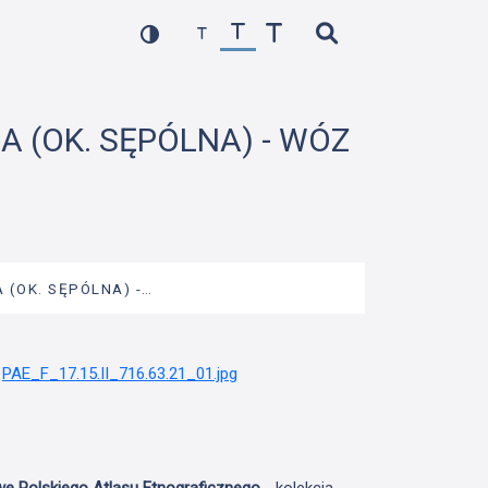
CA (OK. SĘPÓLNA) - WÓZ
A (OK. SĘPÓLNA) -…
we Polskiego Atlasu Etnograficznego
- kolekcja