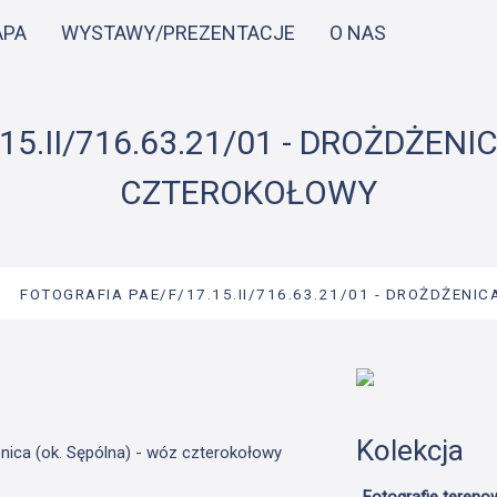
Przejdź
APA
WYSTAWY/PREZENTACJE
O NAS
do
treści
5.II/716.63.21/01 - DROŻDŻENI
CZTEROKOŁOWY
→
FOTOGRAFIA PAE/F/17.15.II/716.63.21/01 - DROŻDŻENIC
Kolekcja
enica (ok. Sępólna) - wóz czterokołowy
Fotografie tereno