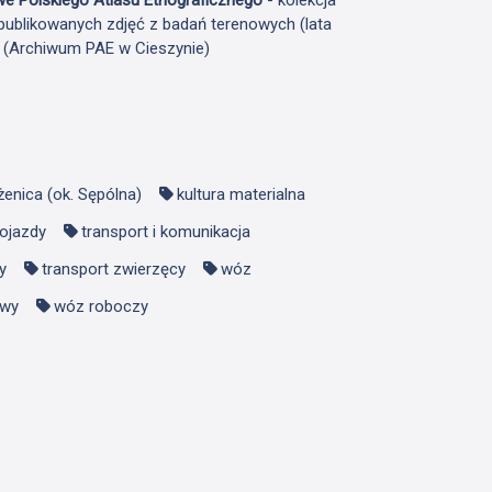
publikowanych zdjęć z badań terenowych (lata
F (Archiwum PAE w Cieszynie)
enica (ok. Sępólna)
kultura materialna
ojazdy
transport i komunikacja
y
transport zwierzęcy
wóz
owy
wóz roboczy