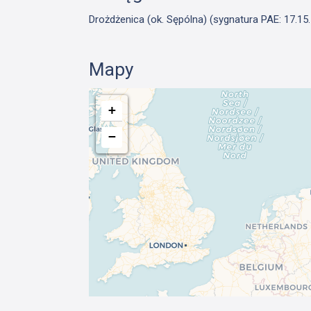
Drożdżenica (ok. Sępólna) (sygnatura PAE: 17.15.I
Mapy
+
−