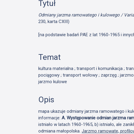
Tytuł
Odmiany jarzma ramowatego i kulowego / Varia
230, karta CXIII)
[na podstawie badań PAE z lat 1960-1965 i innyc
Temat
kultura materialna ; transport i komunikacja ; tra
pociągowy ; transport wołowy ; zaprzęg ; jarzmo
jarzmo kulowe
Opis
mapa ukazuje odmiany jarzma ramowatego i kulo
informacje:
A. Występowanie odmian jarzma ra
istniało w latach 1960-1965, b) istniało, ale za
odmiana małopolska.
Jarzmo ramowate, profil