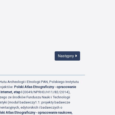
Następny
tutu Archeologii i Etnologii PAN, Polskiego Instytutu
rojektów:
Polski Atlas Etnograficzny - opracowanie
Internet, etap I
(0049/NPRH3/H11/82/2014),
zego ze środków Funduszu Nauki i Technologii
istyki (moduł badawczy1.1: projekty badawcze
ntacyjnych, edytorskich i badawczych o
lski Atlas Etnograficzny - opracowanie naukowe,