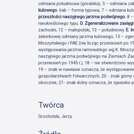
odmiana południowa (góralska), 5 – odmiana z
kulowego
. 6ab – forma typowa, 7 – odmiana k
przeszłości naszyjnego jarzma podwójnego.
8 –
nieokreślonego typu.
D. Zgeneralizowane zasięg
zachodni, 12 – małopolski, 13 – południowy.
E. I
żeberkowej odmiany jarzma kulowego, 15 – zgen
Moszyńskiego i PAE (nie licząc przeniesień po 1
występowania jarzma ramowatego wg K. Moszyńs
naszyjnego jarzma podwójnego na Ziemiach Zach
przeniesień po 1945 r.), 18 – nie stwierdzono 
19 – znak w nawiasie oznacza, że występowanie
gospodarstwach folwarcznych, 20 - znak górny 
obocznie, 21- znak dolny oznacza, że zjawisko po
Twórca
Grocholski, Jerzy