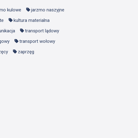
zmo kulowe
jarzmo naszyjne
te
kultura materialna
unikacja
transport lądowy
ągowy
transport wołowy
zęcy
zaprzęg