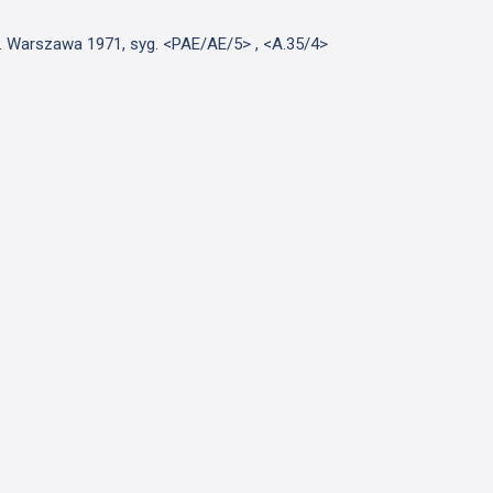
jek. Warszawa 1971, syg. <PAE/AE/5> , <A.35/4>