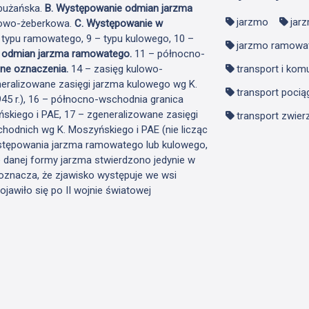
abużańska.
B. Występowanie odmian jarzma
jarzmo
jar
ulowo-żeberkowa.
C. Występowanie w
 typu ramowatego, 9 – typu kulowego, 10 –
jarzmo ramowa
i odmian jarzma ramowatego.
11 – północno-
nne oznaczenia.
14 – zasięg kulowo-
transport i kom
eralizowane zasięgi jarzma kulowego wg K.
transport poci
945 r.), 16 – północno-wschodnia granica
kiego i PAE, 17 – zgeneralizowane zasięgi
transport zwier
odnich wg K. Moszyńskiego i PAE (nie licząc
występowania jarzma ramowatego lub kulowego,
 danej formy jarzma stwierdzono jedynie w
oznacza, że zjawisko występuje we wsi
jawiło się po II wojnie światowej