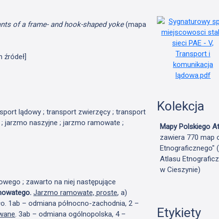
nts of a frame- and hook-shaped yoke
(mapa
h źródeł]
Kolekcja
nsport lądowy ; transport zwierzęcy ; transport
 ; jarzmo naszyjne ; jarzmo ramowate ;
Mapy Polskiego At
zawiera 770 map o
Etnograficznego" 
Atlasu Etnografic
w Cieszynie)
wego ; zawarto na niej następujące
mowatego.
Jarzmo ramowate, proste
, a)
nikło. 1ab – odmiana północno-zachodnia, 2 –
Etykiety
owane
. 3ab – odmiana ogólnopolska, 4 –