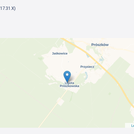
17.31.X)
L