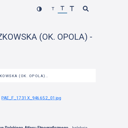
ZKOWSKA (OK. OPOLA) -
ZKOWSKA (OK. OPOLA)…
we Polskiego Atlasu Etnograficznego
- kolekcja