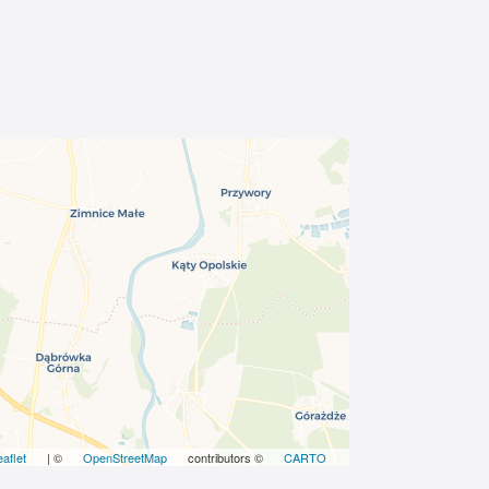
eaflet
| ©
OpenStreetMap
contributors ©
CARTO