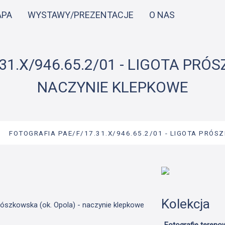
Przejdź
APA
WYSTAWY/PREZENTACJE
O NAS
do
treści
31.X/946.65.2/01 - LIGOTA PRÓS
NACZYNIE KLEPKOWE
→
FOTOGRAFIA PAE/F/17.31.X/946.65.2/01 - LIGOTA PRÓS
Kolekcja
Prószkowska (ok. Opola) - naczynie klepkowe
Fotografie tereno