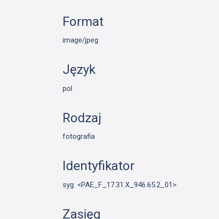
Format
image/jpeg
Język
pol
Rodzaj
fotografia
Identyfikator
syg. <PAE_F_17.31.X_946.65.2_01>
Zasięg