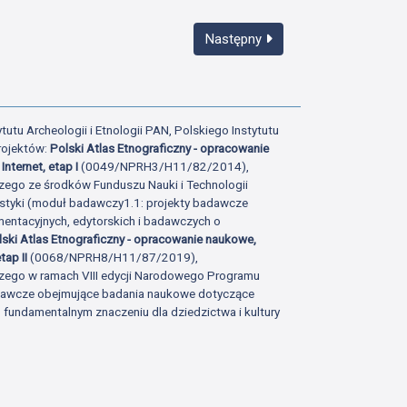
Następny
tutu Archeologii i Etnologii PAN, Polskiego Instytutu
rojektów:
Polski Atlas Etnograficzny - opracowanie
Internet, etap I
(0049/NPRH3/H11/82/2014),
zego ze środków Funduszu Nauki i Technologii
istyki (moduł badawczy1.1: projekty badawcze
ntacyjnych, edytorskich i badawczych o
lski Atlas Etnograficzny - opracowanie naukowe,
tap II
(0068/NPRH8/H11/87/2019),
zego w ramach VIII edycji Narodowego Programu
adawcze obejmujące badania naukowe dotyczące
fundamentalnym znaczeniu dla dziedzictwa i kultury