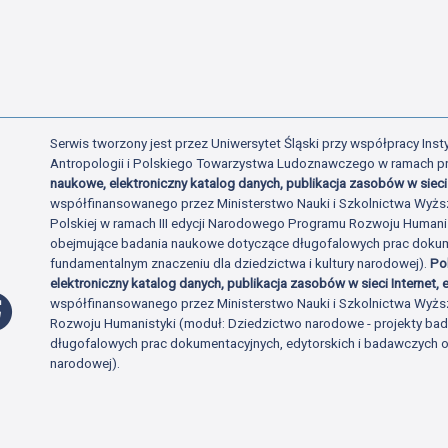
Serwis tworzony jest przez Uniwersytet Śląski przy współpracy Insty
Antropologii i Polskiego Towarzystwa Ludoznawczego w ramach p
naukowe, elektroniczny katalog danych, publikacja zasobów w sieci 
współfinansowanego przez Ministerstwo Nauki i Szkolnictwa Wyżs
Polskiej w ramach III edycji Narodowego Programu Rozwoju Human
obejmujące badania naukowe dotyczące długofalowych prac dokume
fundamentalnym znaczeniu dla dziedzictwa i kultury narodowej).
Po
elektroniczny katalog danych, publikacja zasobów w sieci Internet, e
Profil Facebook
współfinansowanego przez Ministerstwo Nauki i Szkolnictwa Wyżs
Rozwoju Humanistyki (moduł: Dziedzictwo narodowe - projekty b
długofalowych prac dokumentacyjnych, edytorskich i badawczych o 
narodowej).