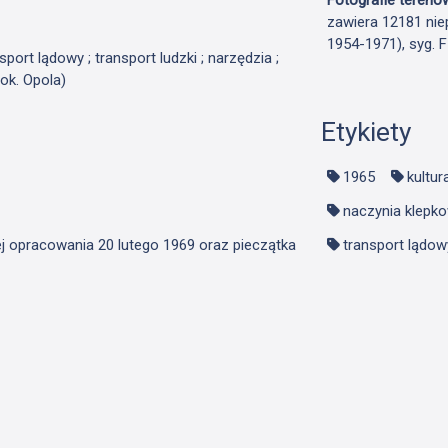
zawiera 12181 nie
1954-1971), syg. 
sport lądowy ; transport ludzki ; narzędzia ;
ok. Opola)
Etykiety
1965
kultur
naczynia klepk
ej opracowania 20 lutego 1969 oraz pieczątka
transport lądow