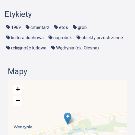
Etykiety
1969
cmentarz
etos
grób
kultura duchowa
nagrobek
obiekty przestrzenne
religijność ludowa
Wędrynia (ok. Olesna)
Mapy
+
−