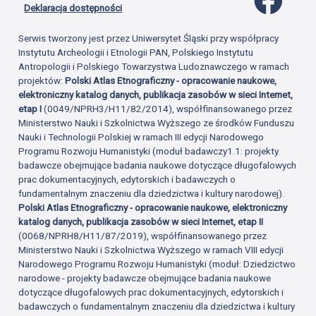
Deklaracja dostępności
Serwis tworzony jest przez Uniwersytet Śląski przy współpracy
Instytutu Archeologii i Etnologii PAN, Polskiego Instytutu
Antropologii i Polskiego Towarzystwa Ludoznawczego w ramach
projektów:
Polski Atlas Etnograficzny - opracowanie naukowe,
elektroniczny katalog danych, publikacja zasobów w sieci Internet,
etap I
(0049/NPRH3/H11/82/2014), współfinansowanego przez
Ministerstwo Nauki i Szkolnictwa Wyższego ze środków Funduszu
Nauki i Technologii Polskiej w ramach III edycji Narodowego
Programu Rozwoju Humanistyki (moduł badawczy1.1: projekty
badawcze obejmujące badania naukowe dotyczące długofalowych
prac dokumentacyjnych, edytorskich i badawczych o
fundamentalnym znaczeniu dla dziedzictwa i kultury narodowej).
Polski Atlas Etnograficzny - opracowanie naukowe, elektroniczny
katalog danych, publikacja zasobów w sieci Internet, etap II
(0068/NPRH8/H11/87/2019), współfinansowanego przez
Ministerstwo Nauki i Szkolnictwa Wyższego w ramach VIII edycji
Narodowego Programu Rozwoju Humanistyki (moduł: Dziedzictwo
narodowe - projekty badawcze obejmujące badania naukowe
dotyczące długofalowych prac dokumentacyjnych, edytorskich i
badawczych o fundamentalnym znaczeniu dla dziedzictwa i kultury