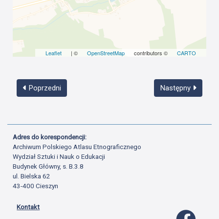
Leaflet
| ©
OpenStreetMap
contributors ©
CARTO
Poprzedni
Następny
Adres do korespondencji:
Archiwum Polskiego Atlasu Etnograficznego
Wydział Sztuki i Nauk o Edukacji
Budynek Główny, s. B.3.8
ul. Bielska 62
43-400 Cieszyn
Kontakt
Profil 