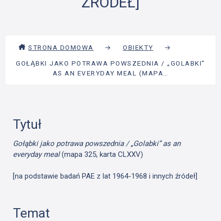
ŹRÓDEŁ]
STRONA DOMOWA
→
OBIEKTY
→
GOŁĄBKI JAKO POTRAWA POWSZEDNIA / „GOLABKI”
AS AN EVERYDAY MEAL (MAPA…
Tytuł
Gołąbki jako potrawa powszednia / „Golabki” as an
everyday meal
(mapa 325, karta CLXXV)
[na podstawie badań PAE z lat 1964-1968 i innych źródeł]
Temat