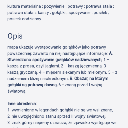
kultura materialna ; pożywienie ; potrawy ; potrawa stała ;
potrawa stała z kaszy ; gołąbki ; spożywanie ; posiłek ;
posiłek codzienny
Opis
mapa ukazuje występowanie gołąbków jako potrawy
powszedniej; zawarto na niej następujące informacje:
A.
Stwierdzono spożywanie gołąbków nadziewanych,
1 –
kaszą z prosa, czyli jagłami, 2 – kaszą jęczmienną, 3 –
kaszą gryczaną, 4 – mięsem siekanym lub mielonym, 5 – z
nadzieniem bliżej nieokreślonym
. B. Obszar, na którym
gołąbki są potrawą dawną,
6 –znaną przed I wojną
światową
Inne określenia:
1. wymienione w legendach gołąbki nie są we wsi znane,
2. nie uwzględniono stanu sprzed II wojny światowej,
3. znak górny niepełny oznacza, że zjawisko występuje we