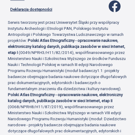
Profil 
Deklaracja dostępności
Serwis tworzony jest przez Uniwersytet Śląski przy współpracy
Instytutu Archeologii i Etnologii PAN, Polskiego Instytutu
Antropologii i Polskiego Towarzystwa Ludoznawczego w ramach
projektów:
Polski Atlas Etnograficzny - opracowanie naukowe,
elektroniczny katalog danych, publikacja zasobów w sieci Internet,
etap I
(0049/NPRH3/H11/82/2014), współfinansowanego przez
Ministerstwo Nauki i Szkolnictwa Wyższego ze środków Funduszu
Nauki i Technologii Polskiej w ramach III edycji Narodowego
Programu Rozwoju Humanistyki (moduł badawczy1.1: projekty
badawcze obejmujące badania naukowe dotyczące długofalowych
prac dokumentacyjnych, edytorskich i badawczych o
fundamentalnym znaczeniu dla dziedzictwa i kultury narodowej).
Polski Atlas Etnograficzny - opracowanie naukowe, elektroniczny
katalog danych, publikacja zasobów w sieci Internet, etap II
(0068/NPRH8/H11/87/2019), współfinansowanego przez
Ministerstwo Nauki i Szkolnictwa Wyższego w ramach VIII edycji
Narodowego Programu Rozwoju Humanistyki (moduł: Dziedzictwo
narodowe - projekty badawcze obejmujące badania naukowe
dotyczące długofalowych prac dokumentacyjnych, edytorskich i