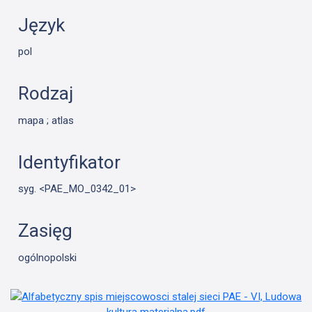
Język
pol
Rodzaj
mapa ; atlas
Identyfikator
syg. <PAE_MO_0342_01>
Zasięg
ogólnopolski