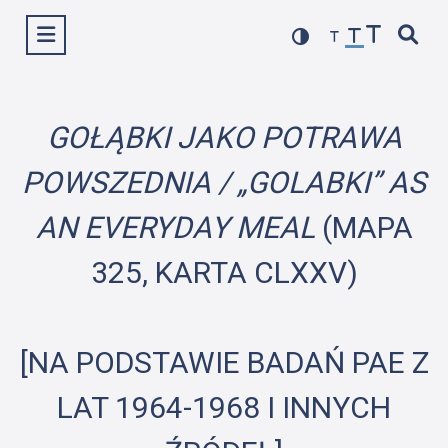
Przejdź
Wyświetl menu
do
treści
GOŁĄBKI JAKO POTRAWA
POWSZEDNIA / „GOLABKI” AS
AN EVERYDAY MEAL
(MAPA
325, KARTA CLXXV)
[NA PODSTAWIE BADAŃ PAE Z
LAT 1964-1968 I INNYCH