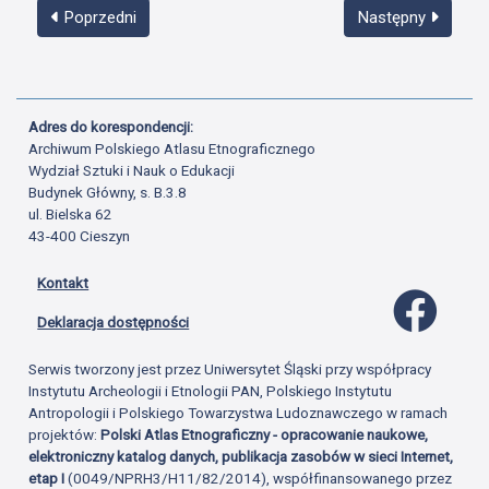
Poprzedni
Następny
Adres do korespondencji:
Archiwum Polskiego Atlasu Etnograficznego
Wydział Sztuki i Nauk o Edukacji
Budynek Główny, s. B.3.8
ul. Bielska 62
43-400 Cieszyn
Kontakt
Profil 
Deklaracja dostępności
Serwis tworzony jest przez Uniwersytet Śląski przy współpracy
Instytutu Archeologii i Etnologii PAN, Polskiego Instytutu
Antropologii i Polskiego Towarzystwa Ludoznawczego w ramach
projektów:
Polski Atlas Etnograficzny - opracowanie naukowe,
elektroniczny katalog danych, publikacja zasobów w sieci Internet,
etap I
(0049/NPRH3/H11/82/2014), współfinansowanego przez