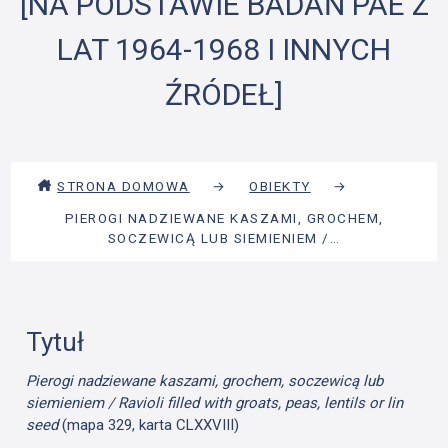
[NA PODSTAWIE BADAŃ PAE Z
LAT 1964-1968 I INNYCH
ŹRÓDEŁ]
STRONA DOMOWA
→
OBIEKTY
→
PIEROGI NADZIEWANE KASZAMI, GROCHEM,
SOCZEWICĄ LUB SIEMIENIEM /…
Tytuł
Pierogi nadziewane kaszami, grochem, soczewicą lub
siemieniem / Ravioli filled with groats, peas, lentils or lin
seed
(mapa 329, karta CLXXVIII)