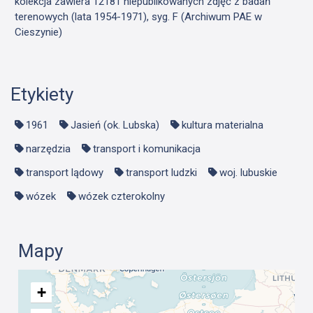
kolekcja zawiera 12181 niepublikowanych zdjęć z badań
terenowych (lata 1954-1971), syg. F (Archiwum PAE w
Cieszynie)
Etykiety
1961
Jasień (ok. Lubska)
kultura materialna
narzędzia
transport i komunikacja
transport lądowy
transport ludzki
woj. lubuskie
wózek
wózek czterokolny
Mapy
+