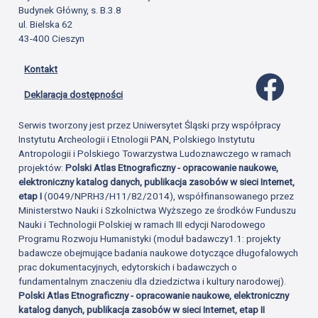
Budynek Główny, s. B.3.8
ul. Bielska 62
43-400 Cieszyn
Kontakt
Profil 
Deklaracja dostępności
Serwis tworzony jest przez Uniwersytet Śląski przy współpracy
Instytutu Archeologii i Etnologii PAN, Polskiego Instytutu
Antropologii i Polskiego Towarzystwa Ludoznawczego w ramach
projektów:
Polski Atlas Etnograficzny - opracowanie naukowe,
elektroniczny katalog danych, publikacja zasobów w sieci Internet,
etap I
(0049/NPRH3/H11/82/2014), współfinansowanego przez
Ministerstwo Nauki i Szkolnictwa Wyższego ze środków Funduszu
Nauki i Technologii Polskiej w ramach III edycji Narodowego
Programu Rozwoju Humanistyki (moduł badawczy1.1: projekty
badawcze obejmujące badania naukowe dotyczące długofalowych
prac dokumentacyjnych, edytorskich i badawczych o
fundamentalnym znaczeniu dla dziedzictwa i kultury narodowej).
Polski Atlas Etnograficzny - opracowanie naukowe, elektroniczny
katalog danych, publikacja zasobów w sieci Internet, etap II