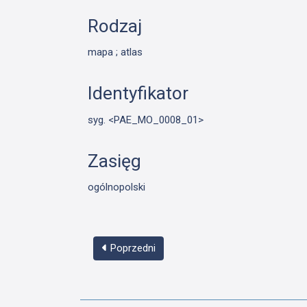
Rodzaj
mapa ; atlas
Identyfikator
syg. <PAE_MO_0008_01>
Zasięg
ogólnopolski
Poprzedni