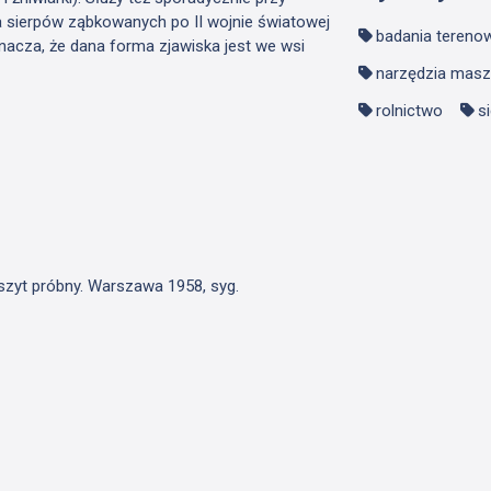
ia sierpów ząbkowanych po II wojnie światowej
badania tereno
znacza, że dana forma zjawiska jest we wsi
narzędzia maszy
rolnictwo
s
Zeszyt próbny. Warszawa 1958, syg.