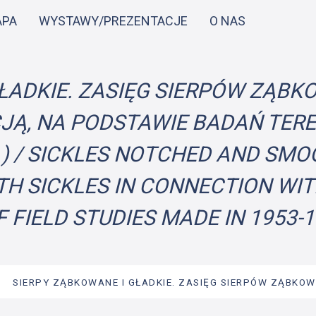
Przejdź
APA
WYSTAWY/PREZENTACJE
O NAS
do
treści
ŁADKIE. ZASIĘG SIERPÓW ZĄBK
CJĄ, NA PODSTAWIE BADAŃ TERE
 R.) / SICKLES NOTCHED AND SMO
 SICKLES IN CONNECTION WIT
F FIELD STUDIES MADE IN 1953-
→
SIERPY ZĄBKOWANE I GŁADKIE. ZASIĘG SIERPÓW ZĄBKOW