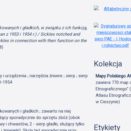
owanych i gładkich, w związku z ich funkcją,
n z 1953 i 1954 r.) / Sickles notched and
les in connection with their function on the
8)
Kolekcja
 i urządzenia ; narzędzia żniwne ; sierp ; sierp
Mapy Polskiego At
53-1954
zawiera 770 map o
Etnograficznego" 
Atlasu Etnografic
w Cieszynie)
wanych i gładkich ; zawarto na niej
użący sporadycznie do sprzętu zbóż (obok
wy i chwastów, 2 - sierp gładki, służący tylko
Etykiety
i żniwiarki). Służy też sporadycznie przy