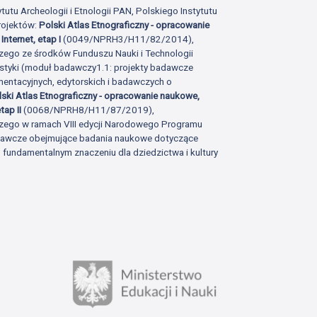
tutu Archeologii i Etnologii PAN, Polskiego Instytutu
rojektów:
Polski Atlas Etnograficzny - opracowanie
Internet, etap I
(0049/NPRH3/H11/82/2014),
zego ze środków Funduszu Nauki i Technologii
istyki (moduł badawczy1.1: projekty badawcze
ntacyjnych, edytorskich i badawczych o
lski Atlas Etnograficzny - opracowanie naukowe,
tap II
(0068/NPRH8/H11/87/2019),
zego w ramach VIII edycji Narodowego Programu
adawcze obejmujące badania naukowe dotyczące
fundamentalnym znaczeniu dla dziedzictwa i kultury