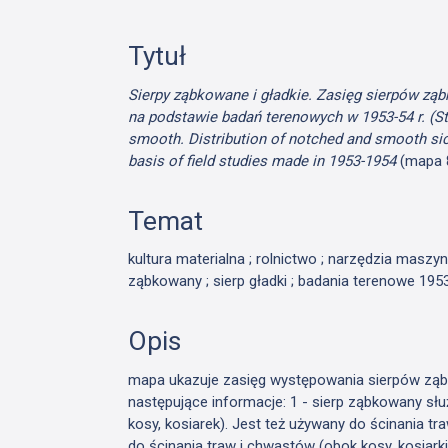
Tytuł
Sierpy ząbkowane i gładkie. Zasięg sierpów ząbk
na podstawie badań terenowych w 1953-54 r. (Sta
smooth. Distribution of notched and smooth sick
basis of field studies made in 1953-1954
(mapa 
Temat
kultura materialna ; rolnictwo ; narzędzia maszyny
ząbkowany ; sierp gładki ; badania terenowe 19
Opis
mapa ukazuje zasięg występowania sierpów ząbko
następujące informacje: 1 - sierp ząbkowany sł
kosy, kosiarek). Jest też używany do ścinania tra
do ścinania traw i chwastów (obok kosy, kosiarki 