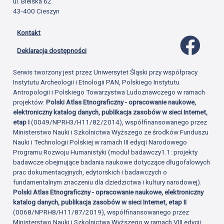
ul. Bielska 62
43-400 Cieszyn
Kontakt
Profil 
Deklaracja dostępności
Serwis tworzony jest przez Uniwersytet Śląski przy współpracy
Instytutu Archeologii i Etnologii PAN, Polskiego Instytutu
Antropologii i Polskiego Towarzystwa Ludoznawczego w ramach
projektów:
Polski Atlas Etnograficzny - opracowanie naukowe,
elektroniczny katalog danych, publikacja zasobów w sieci Internet,
etap I
(0049/NPRH3/H11/82/2014), współfinansowanego przez
Ministerstwo Nauki i Szkolnictwa Wyższego ze środków Funduszu
Nauki i Technologii Polskiej w ramach III edycji Narodowego
Programu Rozwoju Humanistyki (moduł badawczy1.1: projekty
badawcze obejmujące badania naukowe dotyczące długofalowych
prac dokumentacyjnych, edytorskich i badawczych o
fundamentalnym znaczeniu dla dziedzictwa i kultury narodowej).
Polski Atlas Etnograficzny - opracowanie naukowe, elektroniczny
katalog danych, publikacja zasobów w sieci Internet, etap II
(0068/NPRH8/H11/87/2019), współfinansowanego przez
Ministerstwo Nauki i Szkolnictwa Wyższego w ramach VIII edycji