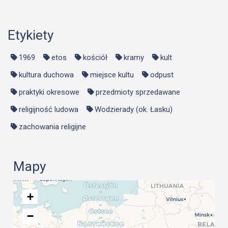
Etykiety
1969
etos
kościół
kramy
kult
kultura duchowa
miejsce kultu
odpust
praktyki okresowe
przedmioty sprzedawane
religijność ludowa
Wodzierady (ok. Łasku)
zachowania religijne
Mapy
+
−