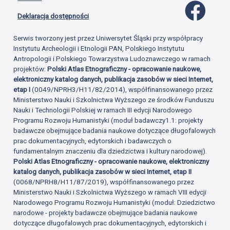
Profil 
Deklaracja dostępności
Serwis tworzony jest przez Uniwersytet Śląski przy współpracy
Instytutu Archeologii i Etnologii PAN, Polskiego Instytutu
Antropologii i Polskiego Towarzystwa Ludoznawczego w ramach
projektów:
Polski Atlas Etnograficzny - opracowanie naukowe,
elektroniczny katalog danych, publikacja zasobów w sieci Internet,
etap I
(0049/NPRH3/H11/82/2014), współfinansowanego przez
Ministerstwo Nauki i Szkolnictwa Wyższego ze środków Funduszu
Nauki i Technologii Polskiej w ramach III edycji Narodowego
Programu Rozwoju Humanistyki (moduł badawczy1.1: projekty
badawcze obejmujące badania naukowe dotyczące długofalowych
prac dokumentacyjnych, edytorskich i badawczych o
fundamentalnym znaczeniu dla dziedzictwa i kultury narodowej).
Polski Atlas Etnograficzny - opracowanie naukowe, elektroniczny
katalog danych, publikacja zasobów w sieci Internet, etap II
(0068/NPRH8/H11/87/2019), współfinansowanego przez
Ministerstwo Nauki i Szkolnictwa Wyższego w ramach VIII edycji
Narodowego Programu Rozwoju Humanistyki (moduł: Dziedzictwo
narodowe - projekty badawcze obejmujące badania naukowe
dotyczące długofalowych prac dokumentacyjnych, edytorskich i