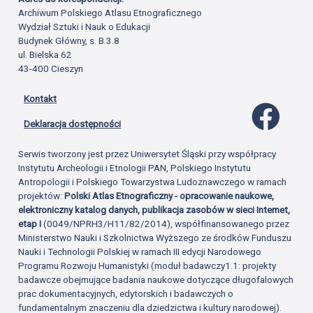
Archiwum Polskiego Atlasu Etnograficznego
Wydział Sztuki i Nauk o Edukacji
Budynek Główny, s. B.3.8
ul. Bielska 62
43-400 Cieszyn
Kontakt
Profil 
Deklaracja dostępności
Serwis tworzony jest przez Uniwersytet Śląski przy współpracy
Instytutu Archeologii i Etnologii PAN, Polskiego Instytutu
Antropologii i Polskiego Towarzystwa Ludoznawczego w ramach
projektów:
Polski Atlas Etnograficzny - opracowanie naukowe,
elektroniczny katalog danych, publikacja zasobów w sieci Internet,
etap I
(0049/NPRH3/H11/82/2014), współfinansowanego przez
Ministerstwo Nauki i Szkolnictwa Wyższego ze środków Funduszu
Nauki i Technologii Polskiej w ramach III edycji Narodowego
Programu Rozwoju Humanistyki (moduł badawczy1.1: projekty
badawcze obejmujące badania naukowe dotyczące długofalowych
prac dokumentacyjnych, edytorskich i badawczych o
fundamentalnym znaczeniu dla dziedzictwa i kultury narodowej).