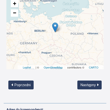
+
−
Leaflet
| ©
OpenStreetMap
contributors ©
CARTO
Poprzedni
Następny
Adres do korespondencji: