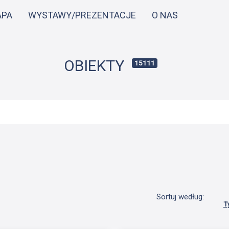
Przejdź
APA
WYSTAWY/PREZENTACJE
O NAS
do
treści
OBIEKTY
15111
Sortuj według:
T