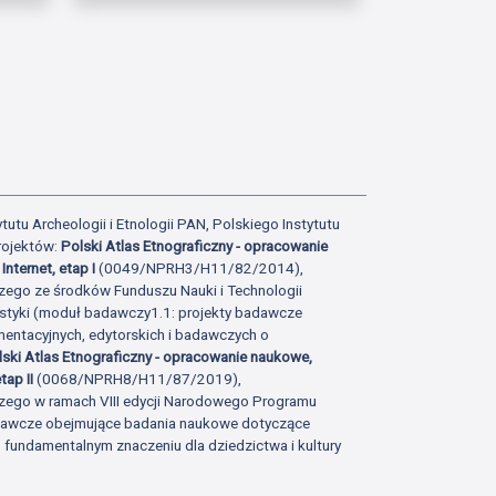
ony
statniej strony
tutu Archeologii i Etnologii PAN, Polskiego Instytutu
rojektów:
Polski Atlas Etnograficzny - opracowanie
Internet, etap I
(0049/NPRH3/H11/82/2014),
zego ze środków Funduszu Nauki i Technologii
istyki (moduł badawczy1.1: projekty badawcze
ntacyjnych, edytorskich i badawczych o
lski Atlas Etnograficzny - opracowanie naukowe,
tap II
(0068/NPRH8/H11/87/2019),
zego w ramach VIII edycji Narodowego Programu
adawcze obejmujące badania naukowe dotyczące
fundamentalnym znaczeniu dla dziedzictwa i kultury