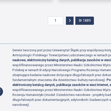
Przejdź do następnej str
Przejdź do o
1889
Serwis tworzony jest przez Uniwersytet Śląski przy współpracy Insty
Antropologii i Polskiego Towarzystwa Ludoznawczego w ramach p
naukowe, elektroniczny katalog danych, publikacja zasobów w sieci 
współfinansowanego przez Ministerstwo Nauki i Szkolnictwa Wyżs
Polskiej w ramach III edycji Narodowego Programu Rozwoju Human
obejmujące badania naukowe dotyczące długofalowych prac dokume
fundamentalnym znaczeniu dla dziedzictwa i kultury narodowej).
Po
elektroniczny katalog danych, publikacja zasobów w sieci Internet, e
Profil Facebook
współfinansowanego przez Ministerstwo Nauki i Szkolnictwa Wyżs
Rozwoju Humanistyki (moduł: Dziedzictwo narodowe - projekty b
długofalowych prac dokumentacyjnych, edytorskich i badawczych o 
narodowej).