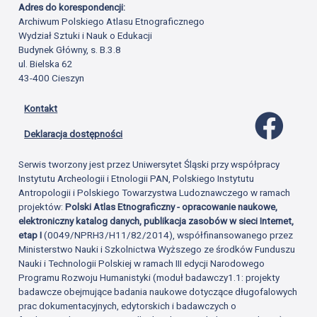
Adres do korespondencji:
Archiwum Polskiego Atlasu Etnograficznego
Wydział Sztuki i Nauk o Edukacji
Budynek Główny, s. B.3.8
ul. Bielska 62
43-400 Cieszyn
Kontakt
Profil 
Deklaracja dostępności
Serwis tworzony jest przez Uniwersytet Śląski przy współpracy
Instytutu Archeologii i Etnologii PAN, Polskiego Instytutu
Antropologii i Polskiego Towarzystwa Ludoznawczego w ramach
projektów:
Polski Atlas Etnograficzny - opracowanie naukowe,
elektroniczny katalog danych, publikacja zasobów w sieci Internet,
etap I
(0049/NPRH3/H11/82/2014), współfinansowanego przez
Ministerstwo Nauki i Szkolnictwa Wyższego ze środków Funduszu
Nauki i Technologii Polskiej w ramach III edycji Narodowego
Programu Rozwoju Humanistyki (moduł badawczy1.1: projekty
badawcze obejmujące badania naukowe dotyczące długofalowych
prac dokumentacyjnych, edytorskich i badawczych o