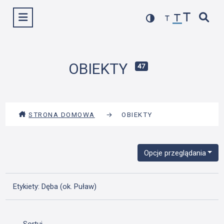
Przejdź
Wyświetl menu
do
treści
OBIEKTY
47
STRONA DOMOWA
→
OBIEKTY
Opcje przeglądania
Etykiety: Dęba (ok. Puław)