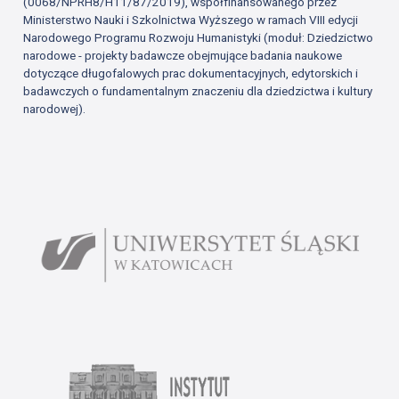
(0068/NPRH8/H11/87/2019), współfinansowanego przez
Ministerstwo Nauki i Szkolnictwa Wyższego w ramach VIII edycji
Narodowego Programu Rozwoju Humanistyki (moduł: Dziedzictwo
narodowe - projekty badawcze obejmujące badania naukowe
dotyczące długofalowych prac dokumentacyjnych, edytorskich i
badawczych o fundamentalnym znaczeniu dla dziedzictwa i kultury
narodowej).