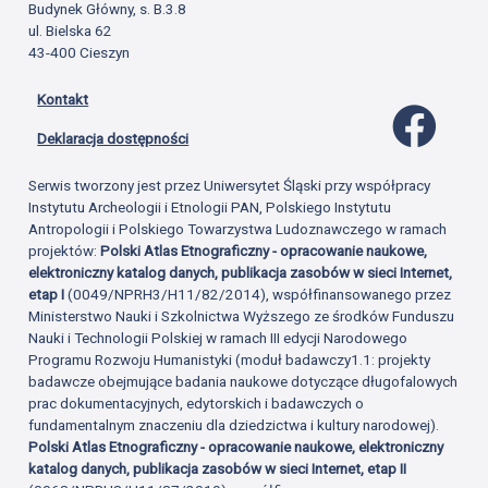
Budynek Główny, s. B.3.8
ul. Bielska 62
43-400 Cieszyn
Kontakt
Profil 
Deklaracja dostępności
Serwis tworzony jest przez Uniwersytet Śląski przy współpracy
Instytutu Archeologii i Etnologii PAN, Polskiego Instytutu
Antropologii i Polskiego Towarzystwa Ludoznawczego w ramach
projektów:
Polski Atlas Etnograficzny - opracowanie naukowe,
elektroniczny katalog danych, publikacja zasobów w sieci Internet,
etap I
(0049/NPRH3/H11/82/2014), współfinansowanego przez
Ministerstwo Nauki i Szkolnictwa Wyższego ze środków Funduszu
Nauki i Technologii Polskiej w ramach III edycji Narodowego
Programu Rozwoju Humanistyki (moduł badawczy1.1: projekty
badawcze obejmujące badania naukowe dotyczące długofalowych
prac dokumentacyjnych, edytorskich i badawczych o
fundamentalnym znaczeniu dla dziedzictwa i kultury narodowej).
Polski Atlas Etnograficzny - opracowanie naukowe, elektroniczny
katalog danych, publikacja zasobów w sieci Internet, etap II