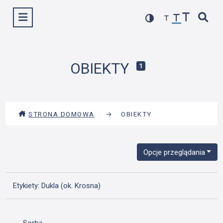
Przejdź
Wyświetl menu
do
treści
OBIEKTY
1
STRONA DOMOWA
→
OBIEKTY
Opcje przeglądania
Etykiety: Dukla (ok. Krosna)