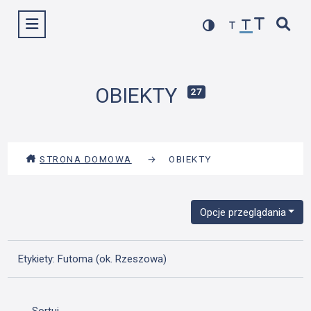
Przejdź
Wyświetl menu
do
treści
OBIEKTY
27
STRONA DOMOWA
→
OBIEKTY
Opcje przeglądania
Etykiety: Futoma (ok. Rzeszowa)