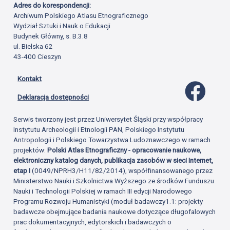
Adres do korespondencji:
Archiwum Polskiego Atlasu Etnograficznego
Wydział Sztuki i Nauk o Edukacji
Budynek Główny, s. B.3.8
ul. Bielska 62
43-400 Cieszyn
Kontakt
Profil 
Deklaracja dostępności
Serwis tworzony jest przez Uniwersytet Śląski przy współpracy
Instytutu Archeologii i Etnologii PAN, Polskiego Instytutu
Antropologii i Polskiego Towarzystwa Ludoznawczego w ramach
projektów:
Polski Atlas Etnograficzny - opracowanie naukowe,
elektroniczny katalog danych, publikacja zasobów w sieci Internet,
etap I
(0049/NPRH3/H11/82/2014), współfinansowanego przez
Ministerstwo Nauki i Szkolnictwa Wyższego ze środków Funduszu
Nauki i Technologii Polskiej w ramach III edycji Narodowego
Programu Rozwoju Humanistyki (moduł badawczy1.1: projekty
badawcze obejmujące badania naukowe dotyczące długofalowych
prac dokumentacyjnych, edytorskich i badawczych o