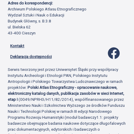
Adres do korespondencji:
Archiwum Polskiego Atlasu Etnograficznego
Wydział Sztuki i Nauk o Edukacji
Budynek Główny, s. B.3.8
ul. Bielska 62
43-400 Cieszyn
Kontakt
Profil 
Deklaracja dostępności
Serwis tworzony jest przez Uniwersytet Śląski przy współpracy
Instytutu Archeologii i Etnologii PAN, Polskiego Instytutu
Antropologii i Polskiego Towarzystwa Ludoznawczego w ramach
projektów:
Polski Atlas Etnograficzny - opracowanie naukowe,
elektroniczny katalog danych, publikacja zasobów w sieci Internet,
etap I
(0049/NPRH3/H11/82/2014), współfinansowanego przez
Ministerstwo Nauki i Szkolnictwa Wyższego ze środków Funduszu
Nauki i Technologii Polskiej w ramach III edycji Narodowego
Programu Rozwoju Humanistyki (moduł badawczy1.1: projekty
badawcze obejmujące badania naukowe dotyczące długofalowych
prac dokumentacyjnych, edytorskich i badawczych o