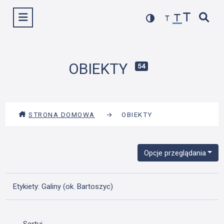
Przejdź
Wyświetl menu
do
treści
OBIEKTY
54
STRONA DOMOWA
→
OBIEKTY
Opcje przeglądania
Etykiety: Galiny (ok. Bartoszyc)