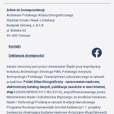
Adres do korespondencji:
Archiwum Polskiego Atlasu Etnograficznego
Wydział Sztuki i Nauk o Edukacji
Budynek Główny, s. B.3.8
ul. Bielska 62
43-400 Cieszyn
Kontakt
Profil 
Deklaracja dostępności
Serwis tworzony jest przez Uniwersytet Śląski przy współpracy
Instytutu Archeologii i Etnologii PAN, Polskiego Instytutu
Antropologii i Polskiego Towarzystwa Ludoznawczego w ramach
projektów:
Polski Atlas Etnograficzny - opracowanie naukowe,
elektroniczny katalog danych, publikacja zasobów w sieci Internet,
etap I
(0049/NPRH3/H11/82/2014), współfinansowanego przez
Ministerstwo Nauki i Szkolnictwa Wyższego ze środków Funduszu
Nauki i Technologii Polskiej w ramach III edycji Narodowego
Programu Rozwoju Humanistyki (moduł badawczy1.1: projekty
badawcze obejmujące badania naukowe dotyczące długofalowych