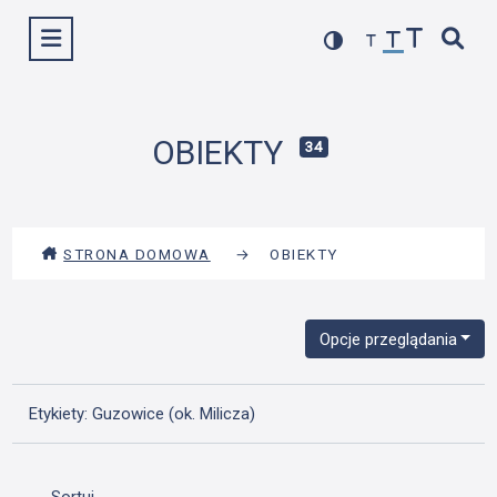
Przejdź
Wyświetl menu
do
treści
OBIEKTY
34
STRONA DOMOWA
→
OBIEKTY
Opcje przeglądania
Etykiety: Guzowice (ok. Milicza)