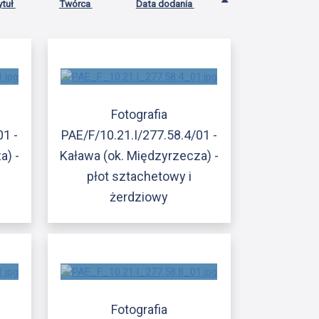
ytuł
Twórca
Data dodania
Fotografia
01 -
PAE/F/10.21.I/277.58.4/01 -
a) -
Kaława (ok. Międzyrzecza) -
płot sztachetowy i
żerdziowy
Fotografia