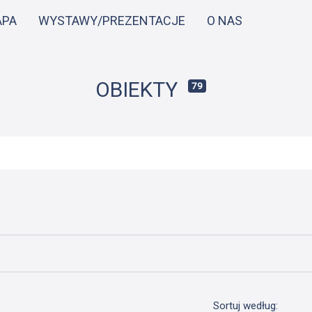
Przejdź
APA
WYSTAWY/PREZENTACJE
O NAS
do
treści
OBIEKTY
79
Sortuj według: