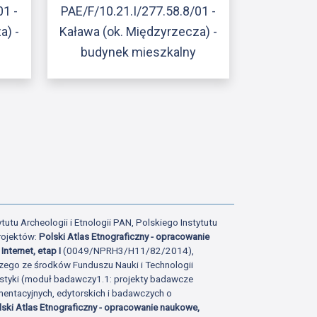
01 -
PAE/F/10.21.I/277.58.8/01 -
a) -
Kaława (ok. Międzyrzecza) -
budynek mieszkalny
ony
tatniej strony
tutu Archeologii i Etnologii PAN, Polskiego Instytutu
rojektów:
Polski Atlas Etnograficzny - opracowanie
Internet, etap I
(0049/NPRH3/H11/82/2014),
zego ze środków Funduszu Nauki i Technologii
istyki (moduł badawczy1.1: projekty badawcze
ntacyjnych, edytorskich i badawczych o
lski Atlas Etnograficzny - opracowanie naukowe,