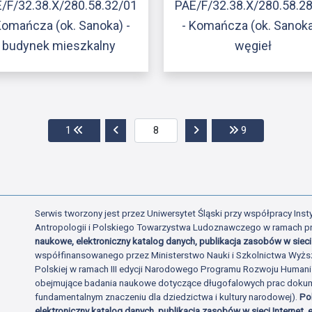
/F/32.38.X/280.58.32/01
PAE/F/32.38.X/280.58.2
Komańcza (ok. Sanoka) -
- Komańcza (ok. Sanoka
budynek mieszkalny
węgieł
Przejdź do pierwszej strony
Przejdź do poprzedniej strony
Przejdź do następnej str
Przejdź do ost
1
9
Serwis tworzony jest przez Uniwersytet Śląski przy współpracy Insty
Antropologii i Polskiego Towarzystwa Ludoznawczego w ramach p
naukowe, elektroniczny katalog danych, publikacja zasobów w sieci 
współfinansowanego przez Ministerstwo Nauki i Szkolnictwa Wyżs
Polskiej w ramach III edycji Narodowego Programu Rozwoju Human
obejmujące badania naukowe dotyczące długofalowych prac dokume
fundamentalnym znaczeniu dla dziedzictwa i kultury narodowej).
Po
elektroniczny katalog danych, publikacja zasobów w sieci Internet, e