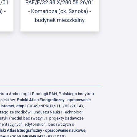
8/01
PAE/F/32.38.X/280.58.26/01
) -
- Komańcza (ok. Sanoka) -
budynek mieszkalny
ony
atniej strony
tutu Archeologii i Etnologii PAN, Polskiego Instytutu
rojektów:
Polski Atlas Etnograficzny - opracowanie
Internet, etap I
(0049/NPRH3/H11/82/2014),
zego ze środków Funduszu Nauki i Technologii
istyki (moduł badawczy1.1: projekty badawcze
ntacyjnych, edytorskich i badawczych o
lski Atlas Etnograficzny - opracowanie naukowe,
tap II
(0068/NPRH8/H11/87/2019),