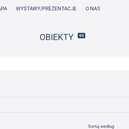
Przejdź
APA
WYSTAWY/PREZENTACJE
O NAS
do
treści
OBIEKTY
65
Sortuj według: