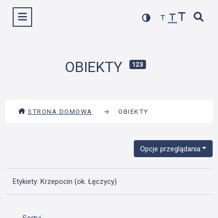
Przejdź
Wyświetl menu
do
treści
OBIEKTY
123
STRONA DOMOWA
→
OBIEKTY
Opcje przeglądania
Etykiety: Krzepocin (ok. Łęczycy)