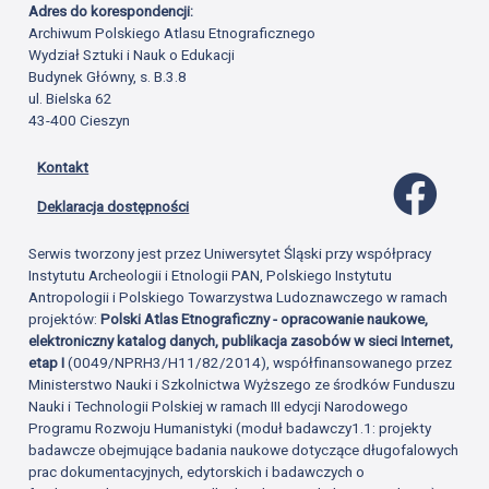
Adres do korespondencji:
Archiwum Polskiego Atlasu Etnograficznego
Wydział Sztuki i Nauk o Edukacji
Budynek Główny, s. B.3.8
ul. Bielska 62
43-400 Cieszyn
Kontakt
Profil 
Deklaracja dostępności
Serwis tworzony jest przez Uniwersytet Śląski przy współpracy
Instytutu Archeologii i Etnologii PAN, Polskiego Instytutu
Antropologii i Polskiego Towarzystwa Ludoznawczego w ramach
projektów:
Polski Atlas Etnograficzny - opracowanie naukowe,
elektroniczny katalog danych, publikacja zasobów w sieci Internet,
etap I
(0049/NPRH3/H11/82/2014), współfinansowanego przez
Ministerstwo Nauki i Szkolnictwa Wyższego ze środków Funduszu
Nauki i Technologii Polskiej w ramach III edycji Narodowego
Programu Rozwoju Humanistyki (moduł badawczy1.1: projekty
badawcze obejmujące badania naukowe dotyczące długofalowych
prac dokumentacyjnych, edytorskich i badawczych o