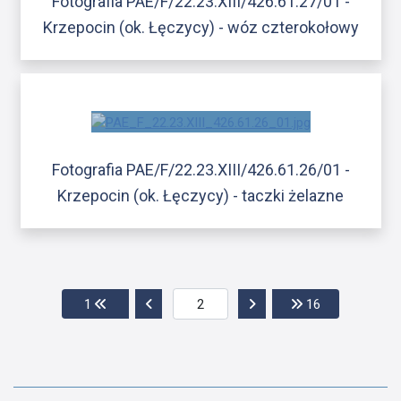
Fotografia PAE/F/22.23.XIII/426.61.27/01 -
Krzepocin (ok. Łęczycy) - wóz czterokołowy
Fotografia PAE/F/22.23.XIII/426.61.26/01 -
Krzepocin (ok. Łęczycy) - taczki żelazne
Przejdź do pierwszej strony
Przejdź do poprzedniej strony
Przejdź do następnej str
Przejdź do os
1
16