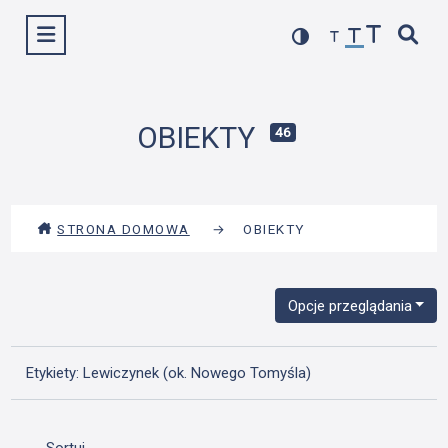
Przejdź
Wyświetl menu
do
treści
OBIEKTY
46
STRONA DOMOWA
→
OBIEKTY
Opcje przeglądania
Etykiety: Lewiczynek (ok. Nowego Tomyśla)