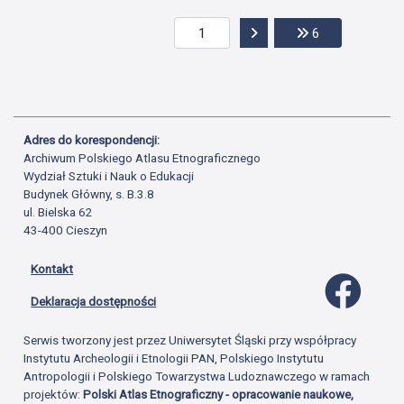
Przejdź do następnej str
Przejdź do ost
6
Adres do korespondencji:
Archiwum Polskiego Atlasu Etnograficznego
Wydział Sztuki i Nauk o Edukacji
Budynek Główny, s. B.3.8
ul. Bielska 62
43-400 Cieszyn
Kontakt
Profil 
Deklaracja dostępności
Serwis tworzony jest przez Uniwersytet Śląski przy współpracy
Instytutu Archeologii i Etnologii PAN, Polskiego Instytutu
Antropologii i Polskiego Towarzystwa Ludoznawczego w ramach
projektów:
Polski Atlas Etnograficzny - opracowanie naukowe,